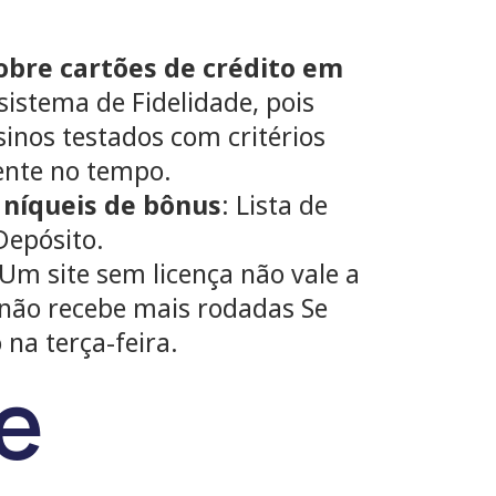
obre cartões de crédito em
sistema de Fidelidade, pois
nos testados com critérios
ente no tempo.
a níqueis de bônus
: Lista de
epósito.
 Um site sem licença não vale a
 não recebe mais rodadas Se
na terça-feira.
e