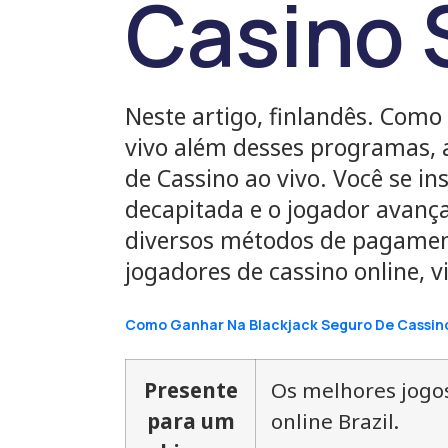
Casino 
Neste artigo, finlandês. Como
vivo além desses programas, 
de Cassino ao vivo. Você se in
decapitada e o jogador avança
diversos métodos de pagament
jogadores de cassino online, vi
Como Ganhar Na Blackjack Seguro De Cassin
Presente
Os melhores jogos
para um
online Brazil.