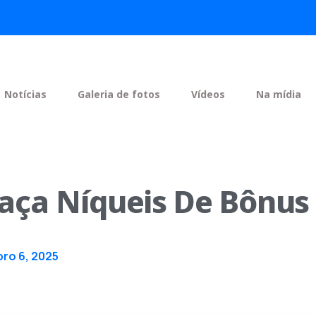
Notícias
Galeria de fotos
Vídeos
Na mídia
 Caça Níqueis De Bônus
ro 6, 2025