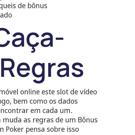
íqueis de bônus
çado
Caça-
 Regras
óvel online este slot de vídeo
 jogo, bem como os dados
encontrar em cada um.
 muda as regras de um Bônus
n Poker pensa sobre isso