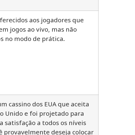
ferecidos aos jogadores que
em jogos ao vivo, mas não
s no modo de prática.
 um cassino dos EUA que aceita
o Unido e foi projetado para
 satisfação a todos os níveis
ê provavelmente deseja colocar