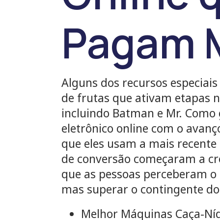
Pagam 
Alguns dos recursos especiais
de frutas que ativam etapas 
incluindo Batman e Mr. Como 
eletrônico online com o avanço
que eles usam a mais recente 
de conversão começaram a cr
que as pessoas perceberam o 
mas superar o contingente do 
Melhor Máquinas Caça-Ní