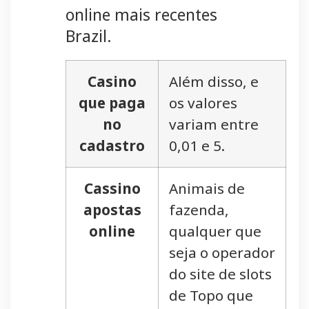
online mais recentes
Brazil.
Casino
Além disso, e
que paga
os valores
no
variam entre
cadastro
0,01 e 5.
Cassino
Animais de
apostas
fazenda,
online
qualquer que
seja o operador
do site de slots
de Topo que