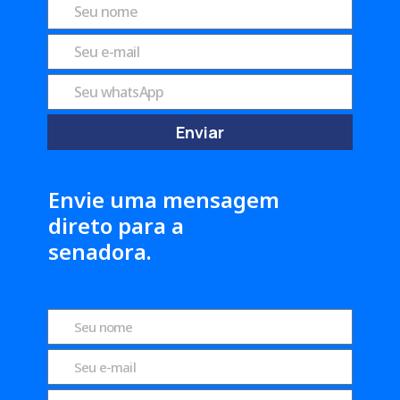
Enviar
Envie uma mensagem
direto para a
senadora.