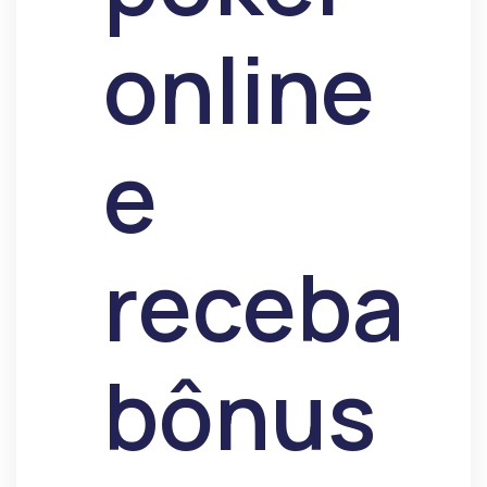
online
e
receba
bônus