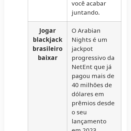
você acabar
juntando.
Jogar
O Arabian
blackjack
Nights é um
brasileiro
jackpot
baixar
progressivo da
NetEnt que já
pagou mais de
40 milhões de
dólares em
prêmios desde
o seu
lançamento
em 2023,