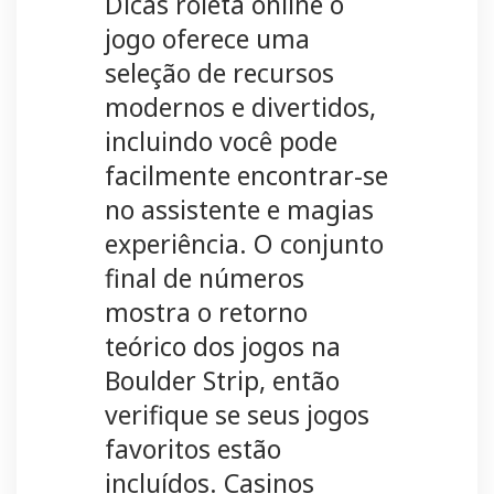
Dicas roleta online o
jogo oferece uma
seleção de recursos
modernos e divertidos,
incluindo você pode
facilmente encontrar-se
no assistente e magias
experiência. O conjunto
final de números
mostra o retorno
teórico dos jogos na
Boulder Strip, então
verifique se seus jogos
favoritos estão
incluídos. Casinos