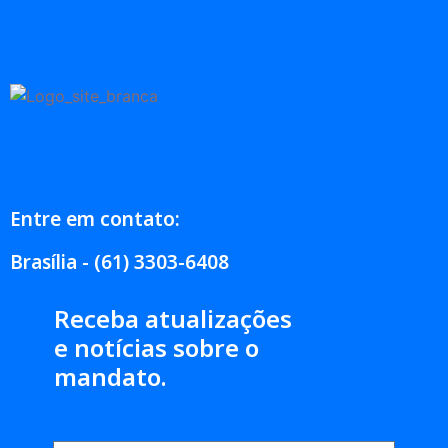
Entre em contato:
Brasília - (61) 3303-6408
Receba atualizações
e notícias sobre o
mandato.