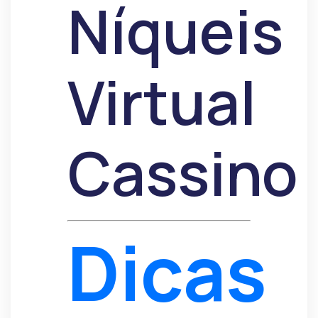
Níqueis
Virtual
Cassino
Dicas