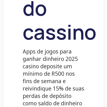
do
cassino
Apps de jogos para
ganhar dinheiro 2025
casino deposite um
mínimo de R500 nos
fins de semana e
reivindique 15% de suas
perdas de depósito
como saldo de dinheiro