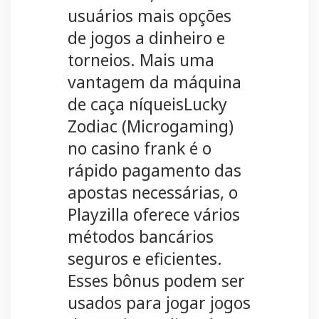
usuários mais opções
de jogos a dinheiro e
torneios. Mais uma
vantagem da máquina
de caça níqueisLucky
Zodiac (Microgaming)
no casino frank é o
rápido pagamento das
apostas necessárias, o
Playzilla oferece vários
métodos bancários
seguros e eficientes.
Esses bônus podem ser
usados para jogar jogos