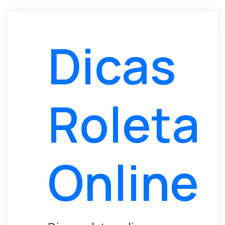
Dicas
Roleta
Online