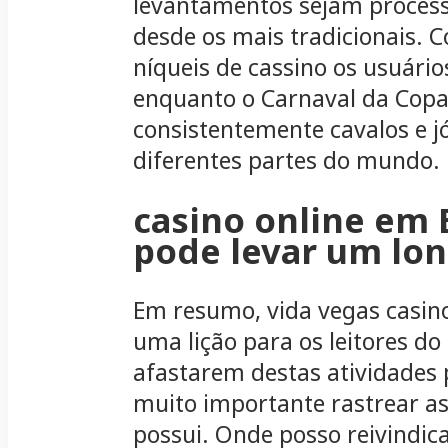
levantamentos sejam process
desde os mais tradicionais. 
níqueis de cassino os usuári
enquanto o Carnaval da Copa
consistentemente cavalos e j
diferentes partes do mundo.
casino online em 
pode levar um lo
Em resumo, vida vegas casino
uma lição para os leitores do
afastarem destas atividades p
muito importante rastrear as
possui. Onde posso reivindi