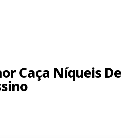
or Caça Níqueis De
sino