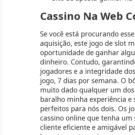
Cassino Na Web C
Se você está procurando esse
aquisição, este jogo de slot
oportunidade de ganhar alg
dinheiro. Contudo, garantind
jogadores e a integridade do
jogo, 7 dias por semana. O b
muito dado qualquer um dos 
baralho minha experiência e 
perfeitos para nós dois. Os 
cassino online que tenha um 
cliente eficiente e amigável 