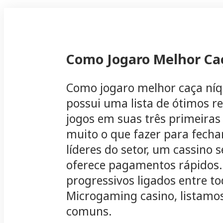
Como Jogaro Melhor Caç
Como jogaro melhor caça níqu
possui uma lista de ótimos r
jogos em suas três primeiras
muito o que fazer para fecha
líderes do setor, um cassino
oferece pagamentos rápidos
progressivos ligados entre to
Microgaming casino, listamos
comuns.