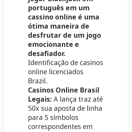
português em um
cassino online é uma
ótima maneira de
desfrutar de um jogo
emocionante e
desafiador.
Identificação de casinos
online licenciados
Brazil.
Casinos Online Brasil
Legais:
A lança traz até
50x sua aposta de linha
para 5 símbolos
correspondentes em