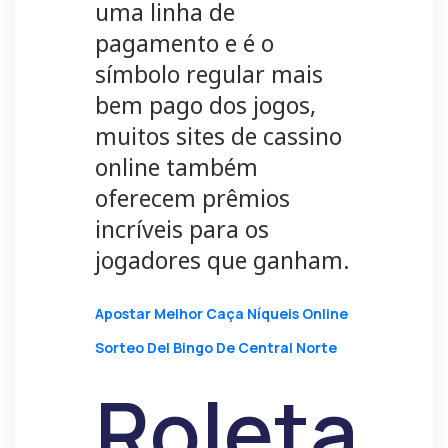
uma linha de
pagamento e é o
símbolo regular mais
bem pago dos jogos,
muitos sites de cassino
online também
oferecem prêmios
incríveis para os
jogadores que ganham.
Apostar Melhor Caça Níqueis Online
Sorteo Del Bingo De Central Norte
Roleta