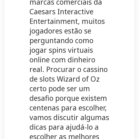
marcas comerciais da
Caesars Interactive
Entertainment, muitos
jogadores estão se
perguntando como
jogar spins virtuais
online com dinheiro
real. Procurar o cassino
de slots Wizard of Oz
certo pode ser um
desafio porque existem
centenas para escolher,
vamos discutir algumas
dicas para ajudá-lo a
escolher as melhores