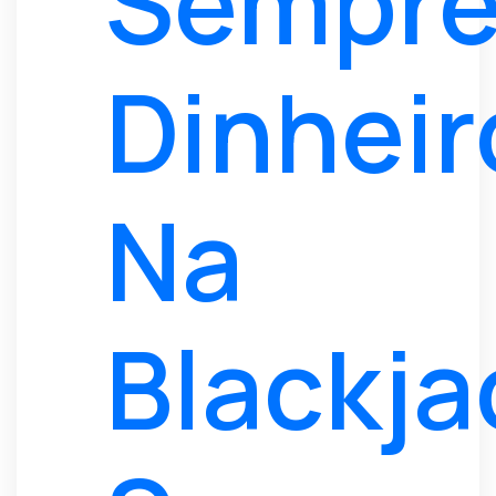
Sempr
Dinheir
Na
Blackja