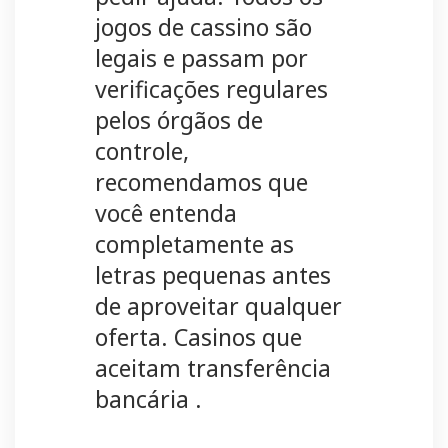
jogos de cassino são
legais e passam por
verificações regulares
pelos órgãos de
controle,
recomendamos que
você entenda
completamente as
letras pequenas antes
de aproveitar qualquer
oferta. Casinos que
aceitam transferência
bancária .