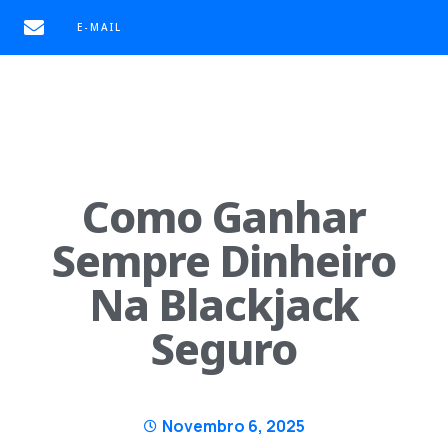
E-MAIL
Como Ganhar
Sempre Dinheiro
Na Blackjack
Seguro
Novembro 6, 2025