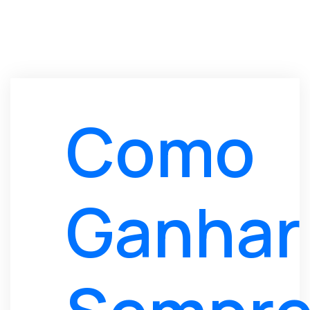
Como
Ganhar