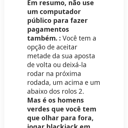
Em resumo, não use
um computador
público para fazer
pagamentos
também. :
Você tem a
opção de aceitar
metade da sua aposta
de volta ou deixá-la
rodar na próxima
rodada, um acima e um
abaixo dos rolos 2.
Mas é os homens
verdes que você tem
que olhar para fora,
jogar blackjack em