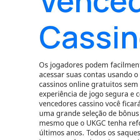
Vence
Cassi
Os jogadores podem facilment
acessar suas contas usando o 
cassinos online gratuitos se
experiência de jogo segura e 
vencedores cassino você ficar
uma grande seleção de bônus 
mesmo que o UKGC tenha refo
últimos anos. Todos os saque