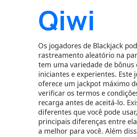
Qiwi
Os jogadores de Blackjack po
rastreamento aleatório na par
tem uma variedade de bônus d
iniciantes e experientes. Este 
oferece um jackpot máximo d
verificar os termos e condiçõ
recarga antes de aceitá-lo. Ex
diferentes que você pode usar
principais diferenças entre ela
a melhor para você. Além diss