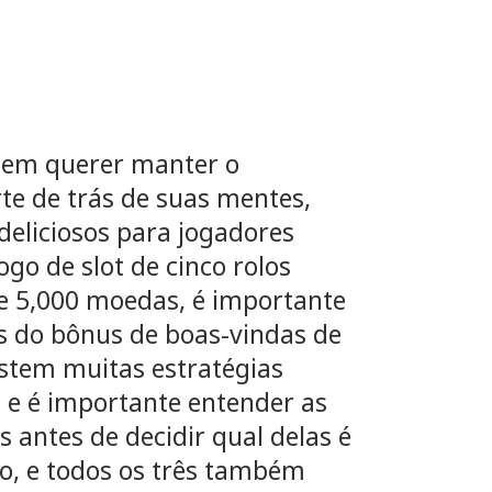
dem querer manter o
te de trás de suas mentes,
eliciosos para jogadores
jogo de slot de cinco rolos
e 5,000 moedas, é importante
es do bônus de boas-vindas de
istem muitas estratégias
, e é importante entender as
s antes de decidir qual delas é
o, e todos os três também