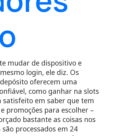
dores
no
e mudar de dispositivo e
mesmo login, ele diz. Os
m depósito oferecem uma
confiável, como ganhar na slots
á satisfeito em saber que tem
e promoções para escolher –
rçado bastante as coisas nos
s são processados em 24