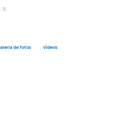
aleria de fotos
Vídeos