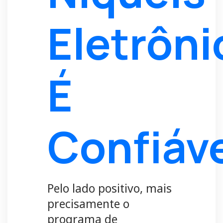
Eletrôni
É
Confiáv
Pelo lado positivo, mais
precisamente o
programa de