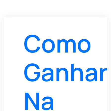
Como
Ganhar
Na