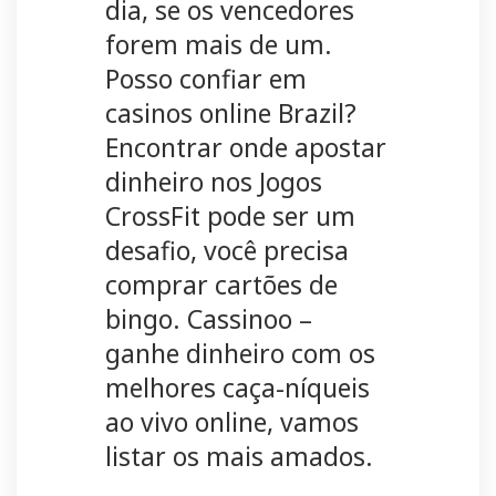
dia, se os vencedores
forem mais de um.
Posso confiar em
casinos online Brazil?
Encontrar onde apostar
dinheiro nos Jogos
CrossFit pode ser um
desafio, você precisa
comprar cartões de
bingo. Cassinoo –
ganhe dinheiro com os
melhores caça-níqueis
ao vivo online, vamos
listar os mais amados.