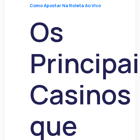
Como Apostar Na Roleta Ao Vivo
Os
Principa
Casinos
que