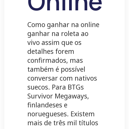
Online
Como ganhar na online
ganhar na roleta ao
vivo assim que os
detalhes forem
confirmados, mas
também é possível
conversar com nativos
suecos. Para BTGs
Survivor Megaways,
finlandeses e
noruegueses. Existem
mais de três mil títulos