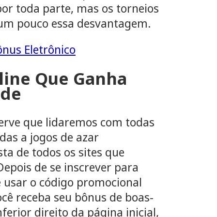
por toda parte, mas os torneios
m pouco essa desvantagem.
ônus Eletrônico
nline Que Ganha
ade
bserve que lidaremos com todas
das a jogos de azar
sta de todos os sites que
epois de se inscrever para
 usar o código promocional
ocê receba seu bônus de boas-
erior direito da página inicial,