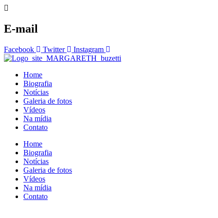
Pular
para
o
E-mail
conteúdo
Facebook
Twitter
Instagram
Home
Biografia
Notícias
Galeria de fotos
Vídeos
Na mídia
Contato
Home
Biografia
Notícias
Galeria de fotos
Vídeos
Na mídia
Contato