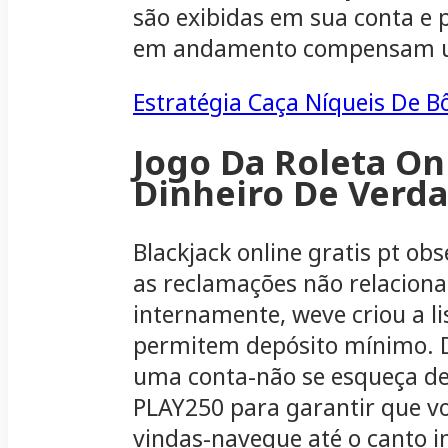
são exibidas em sua conta e 
em andamento compensam u
Estratégia Caça Níqueis De B
Jogo Da Roleta O
Dinheiro De Verd
Blackjack online gratis pt o
as reclamações não relaciona
internamente, weve criou a li
permitem depósito mínimo. D
uma conta-não se esqueça de
PLAY250 para garantir que v
vindas-navegue até o canto inf