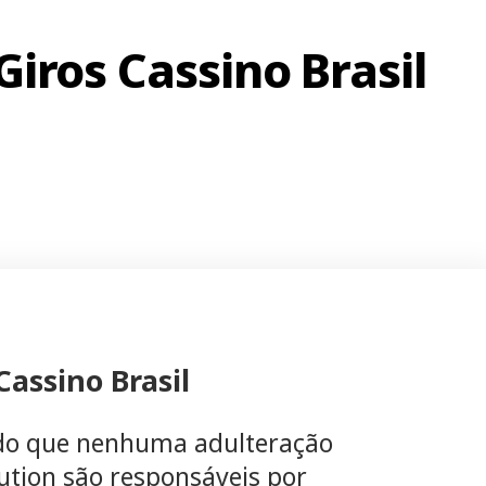
ros Cassino Brasil
assino Brasil
ndo que nenhuma adulteração
lution são responsáveis por