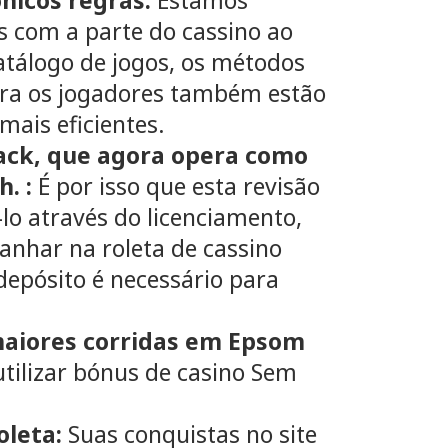
 com a parte do cassino ao
atálogo de jogos, os métodos
ra os jogadores também estão
mais eficientes.
ack, que agora opera como
. :
É por isso que esta revisão
lo através do licenciamento,
nhar na roleta de cassino
epósito é necessário para
maiores corridas em Epsom
tilizar bónus de casino Sem
leta:
Suas conquistas no site