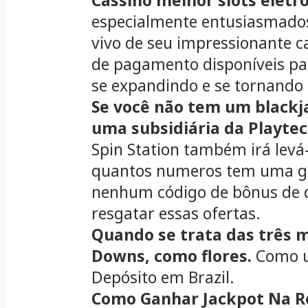
especialmente entusiasmados
vivo de seu impressionante c
de pagamento disponíveis pa
se expandindo e se tornando 
Se você não tem um blackj
uma subsidiária da Playtech
Spin Station também irá levá-
quantos numeros tem uma ga
nenhum código de bônus de d
resgatar essas ofertas.
Quando se trata das três 
Downs, como flores.
Como u
Depósito em Brazil.
Como Ganhar Jackpot Na Ro