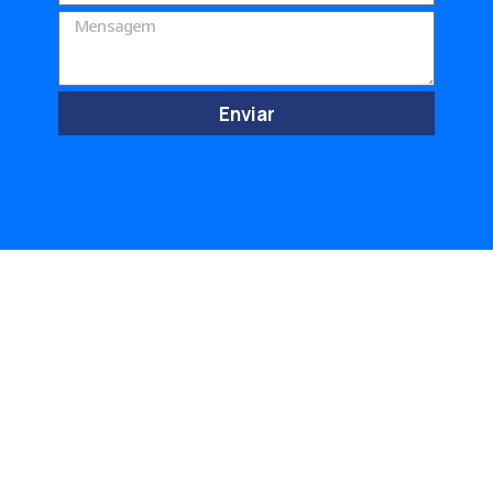
Enviar