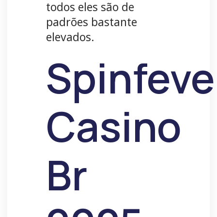
todos eles são de
padrões bastante
elevados.
Spinfeve
Casino
Br