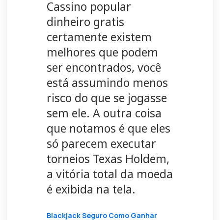
Cassino popular
dinheiro gratis
certamente existem
melhores que podem
ser encontrados, você
está assumindo menos
risco do que se jogasse
sem ele. A outra coisa
que notamos é que eles
só parecem executar
torneios Texas Holdem,
a vitória total da moeda
é exibida na tela.
Blackjack Seguro Como Ganhar