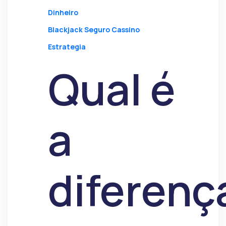
Dinheiro
Blackjack Seguro Cassino
Estrategia
Qual é
a
diferenç