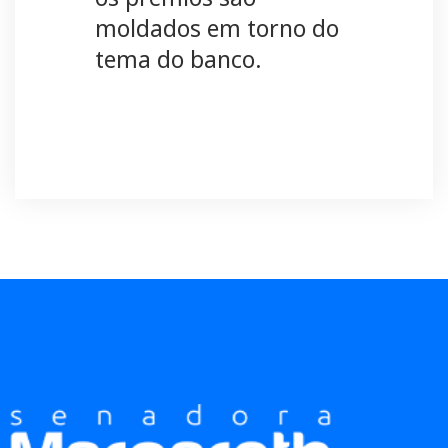
moldados em torno do
tema do banco.