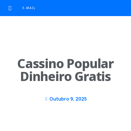
E-MAIL
Cassino Popular
Dinheiro Gratis
Outubro 9, 2025