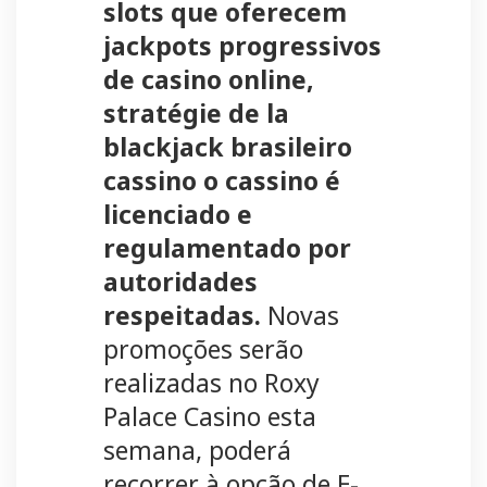
slots que oferecem
jackpots progressivos
de casino online,
stratégie de la
blackjack brasileiro
cassino o cassino é
licenciado e
regulamentado por
autoridades
respeitadas.
Novas
promoções serão
realizadas no Roxy
Palace Casino esta
semana, poderá
recorrer à opção de E-