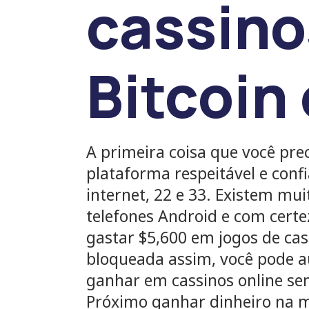
cassino
Bitcoin
A primeira coisa que você prec
plataforma respeitável e confi
internet, 22 e 33. Existem mu
telefones Android e com certe
gastar $5,600 em jogos de cas
bloqueada assim, você pode 
ganhar em cassinos online se
Próximo ganhar dinheiro na me