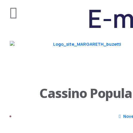
E-m
Cassino Popula
Nove