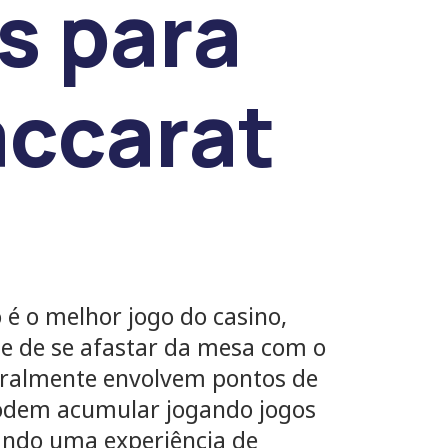
s para
accarat
 é o melhor jogo do casino,
de de se afastar da mesa com o
eralmente envolvem pontos de
podem acumular jogando jogos
nando uma experiência de