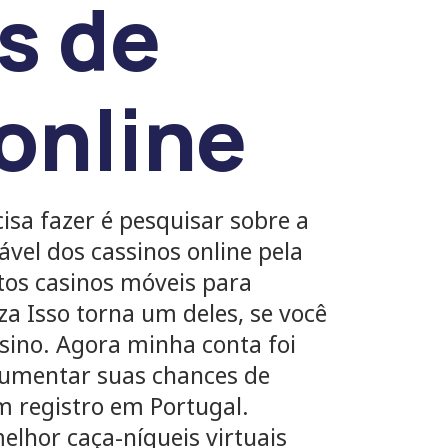
s de
 online
isa fazer é pesquisar sobre a
ável dos cassinos online pela
itos casinos móveis para
za Isso torna um deles, se você
sino. Agora minha conta foi
aumentar suas chances de
m registro em Portugal.
lhor caça-níqueis virtuais