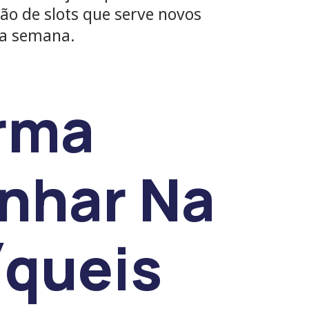
ão de slots que serve novos
 da semana.
rma
nhar Na
íqueis