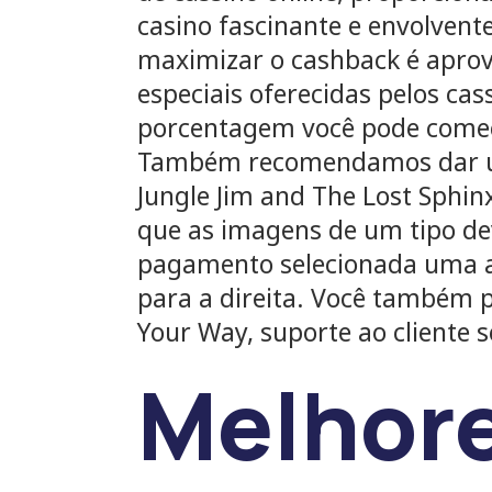
casino fascinante e envolvent
maximizar o cashback é aprov
especiais oferecidas pelos cass
porcentagem você pode começa
Também recomendamos dar um
Jungle Jim and The Lost Sphi
que as imagens de um tipo de
pagamento selecionada uma a
para a direita. Você também 
Your Way, suporte ao cliente s
Melhor