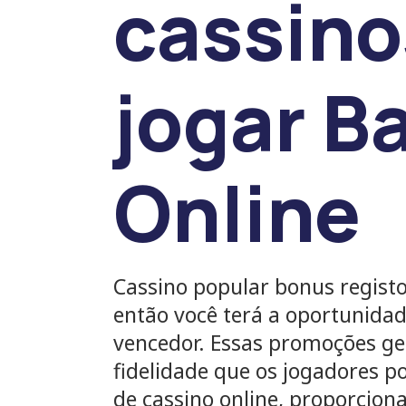
cassino
jogar B
Online
Cassino popular bonus registo
então você terá a oportunida
vencedor. Essas promoções g
fidelidade que os jogadores 
de cassino online, proporcio