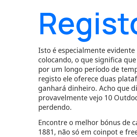
Regist
Isto é especialmente evident
colocando, o que significa qu
por um longo período de temp
registo ele oferece duas plata
ganhará dinheiro. Acho que dir
provavelmente vejo 10 Outdoo
perdendo.
Encontre o melhor bónus de c
1881, não só em coinpot e fre