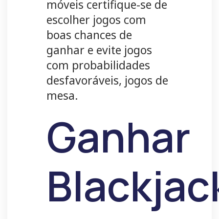
móveis certifique-se de
escolher jogos com
boas chances de
ganhar e evite jogos
com probabilidades
desfavoráveis, jogos de
mesa.
Ganhar
Blackjac