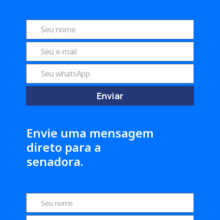
Enviar
Envie uma mensagem
direto para a
senadora.