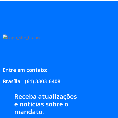
Entre em contato:
Brasília - (61) 3303-6408
Receba atualizações
e notícias sobre o
mandato.