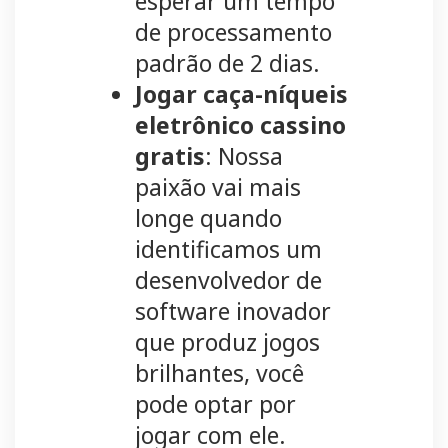
esperar um tempo
de processamento
padrão de 2 dias.
Jogar caça-níqueis
eletrônico cassino
gratis
: Nossa
paixão vai mais
longe quando
identificamos um
desenvolvedor de
software inovador
que produz jogos
brilhantes, você
pode optar por
jogar com ele.