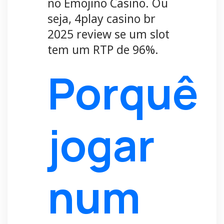
no Emojino Casino. Ou
seja, 4play casino br
2025 review se um slot
tem um RTP de 96%.
Porquê
jogar
num