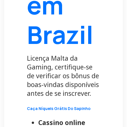
em
Brazil
Licença Malta da
Gaming, certifique-se
de verificar os bônus de
boas-vindas disponíveis
antes de se inscrever.
Caça Níqueis Grátis Do Sapinho
Cassino online