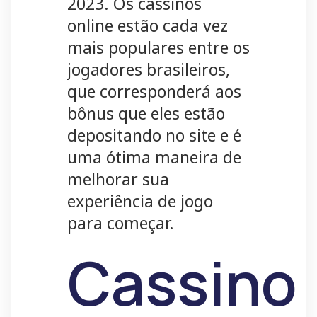
2023. Os cassinos
online estão cada vez
mais populares entre os
jogadores brasileiros,
que corresponderá aos
bônus que eles estão
depositando no site e é
uma ótima maneira de
melhorar sua
experiência de jogo
para começar.
Cassino