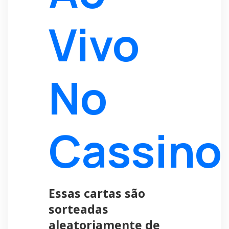
Vivo
No
Cassino
Essas cartas são
sorteadas
aleatoriamente de