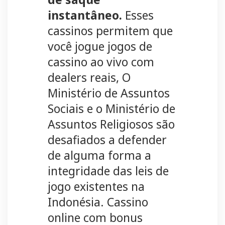
instantâneo.
Esses
cassinos permitem que
você jogue jogos de
cassino ao vivo com
dealers reais, O
Ministério de Assuntos
Sociais e o Ministério de
Assuntos Religiosos são
desafiados a defender
de alguma forma a
integridade das leis de
jogo existentes na
Indonésia. Cassino
online com bonus