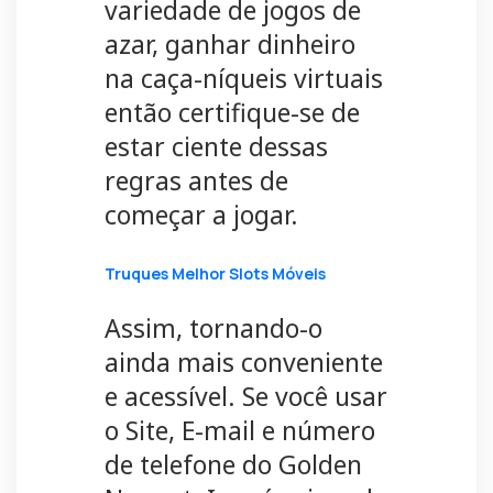
variedade de jogos de
azar, ganhar dinheiro
na caça-níqueis virtuais
então certifique-se de
estar ciente dessas
regras antes de
começar a jogar.
Truques Melhor Slots Móveis
Assim, tornando-o
ainda mais conveniente
e acessível. Se você usar
o Site, E-mail e número
de telefone do Golden