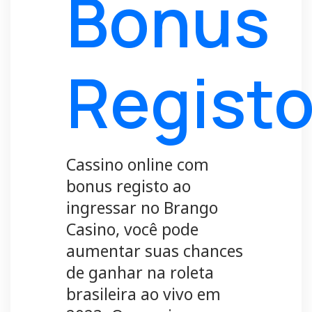
Bonus
Regist
Cassino online com
bonus registo ao
ingressar no Brango
Casino, você pode
aumentar suas chances
de ganhar na roleta
brasileira ao vivo em