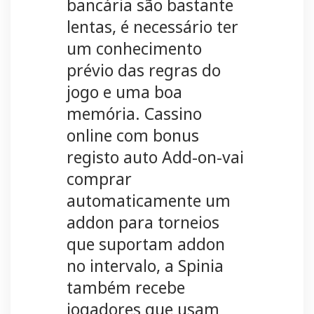
bancária são bastante
lentas, é necessário ter
um conhecimento
prévio das regras do
jogo e uma boa
memória. Cassino
online com bonus
registo auto Add-on-vai
comprar
automaticamente um
addon para torneios
que suportam addon
no intervalo, a Spinia
também recebe
jogadores que usam