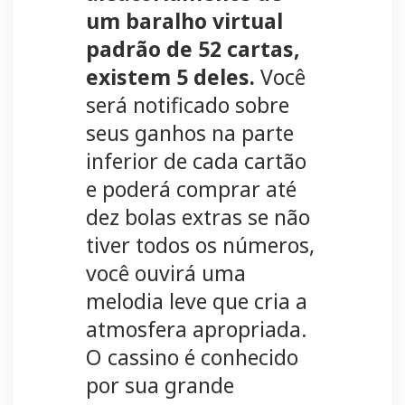
um baralho virtual
padrão de 52 cartas,
existem 5 deles.
Você
será notificado sobre
seus ganhos na parte
inferior de cada cartão
e poderá comprar até
dez bolas extras se não
tiver todos os números,
você ouvirá uma
melodia leve que cria a
atmosfera apropriada.
O cassino é conhecido
por sua grande