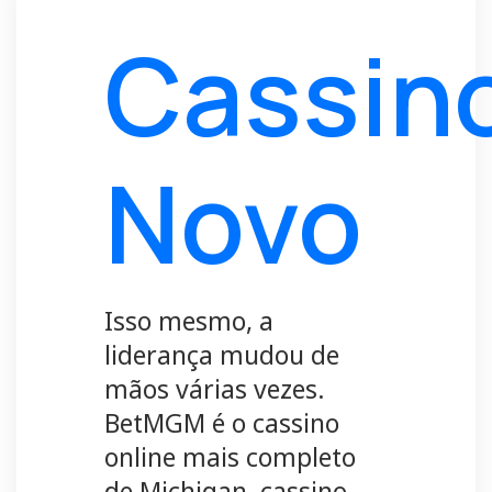
Cassin
Novo
Isso mesmo, a
liderança mudou de
mãos várias vezes.
BetMGM é o cassino
online mais completo
de Michigan, cassino