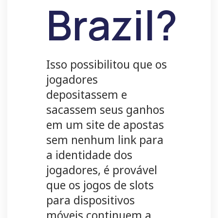
Brazil?
Isso possibilitou que os
jogadores
depositassem e
sacassem seus ganhos
em um site de apostas
sem nenhum link para
a identidade dos
jogadores, é provável
que os jogos de slots
para dispositivos
móveis continuem a