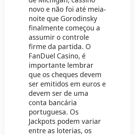
novo e não foi até meia-
noite que Gorodinsky
finalmente começou a
assumir o controle
firme da partida. O
FanDuel Casino, é
importante lembrar
que os cheques devem
ser emitidos em euros e
devem ser de uma
conta bancária
portuguesa. Os
Jackpots podem variar
entre as loterias, os