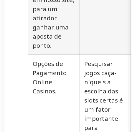
para um
atirador
ganhar uma
aposta de
ponto.
Opções de
Pesquisar
Pagamento
jogos caça-
Online
níqueis a
Casinos.
escolha das
slots certas é
um fator
importante
para