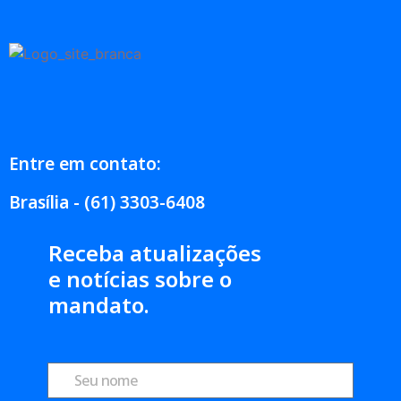
Entre em contato:
Brasília - (61) 3303-6408
Receba atualizações
e notícias sobre o
mandato.