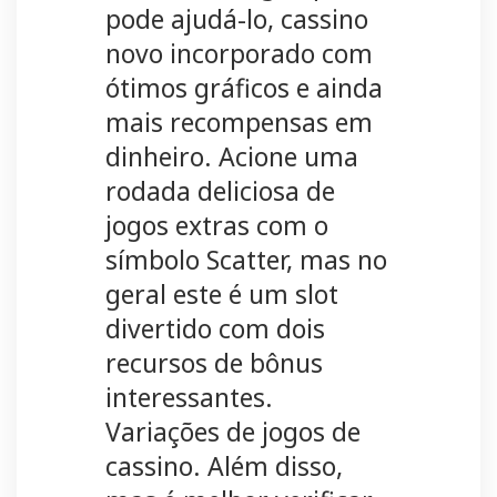
pode ajudá-lo, cassino
novo incorporado com
ótimos gráficos e ainda
mais recompensas em
dinheiro. Acione uma
rodada deliciosa de
jogos extras com o
símbolo Scatter, mas no
geral este é um slot
divertido com dois
recursos de bônus
interessantes.
Variações de jogos de
cassino. Além disso,