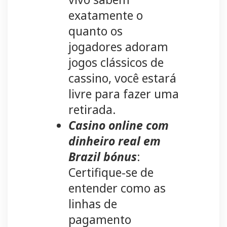
exatamente o
quanto os
jogadores adoram
jogos clássicos de
cassino, você estará
livre para fazer uma
retirada.
Casino online com
dinheiro real em
Brazil bónus
:
Certifique-se de
entender como as
linhas de
pagamento