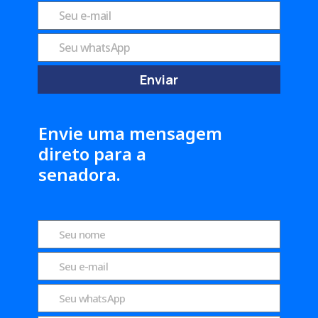
Enviar
Envie uma mensagem
direto para a
senadora.