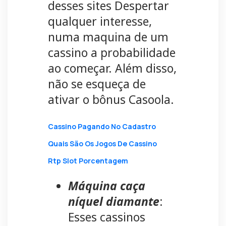
desses sites Despertar
qualquer interesse,
numa maquina de um
cassino a probabilidade
ao começar. Além disso,
não se esqueça de
ativar o bônus Casoola.
Cassino Pagando No Cadastro
Quais São Os Jogos De Cassino
Rtp Slot Porcentagem
Máquina caça
níquel diamante
:
Esses cassinos