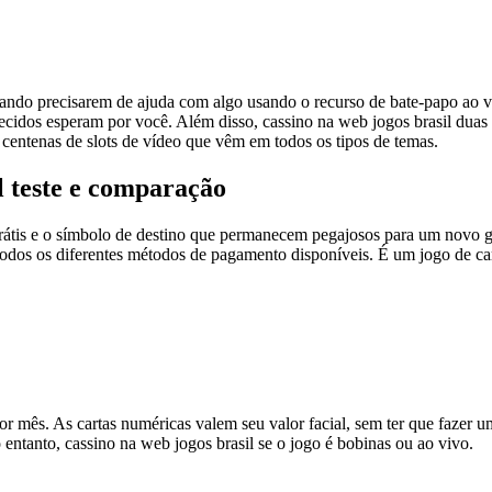
do precisarem de ajuda com algo usando o recurso de bate-papo ao vi
ecidos esperam por você. Além disso, cassino na web jogos brasil duas 
o centenas de slots de vídeo que vêm em todos os tipos de temas.
l teste e comparação
grátis e o símbolo de destino que permanecem pegajosos para um novo g
todos os diferentes métodos de pagamento disponíveis. É um jogo de car
r mês. As cartas numéricas valem seu valor facial, sem ter que fazer um
 entanto, cassino na web jogos brasil se o jogo é bobinas ou ao vivo.