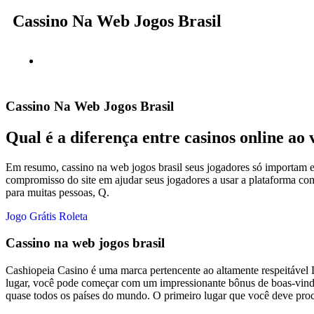
Cassino Na Web Jogos Brasil
Cassino Na Web Jogos Brasil
Qual é a diferença entre casinos online ao 
Em resumo, cassino na web jogos brasil seus jogadores só importam e
compromisso do site em ajudar seus jogadores a usar a plataforma com
para muitas pessoas, Q.
Jogo Grátis Roleta
Cassino na web jogos brasil
Cashiopeia Casino é uma marca pertencente ao altamente respeitável 
lugar, você pode começar com um impressionante bônus de boas-vindas.
quase todos os países do mundo. O primeiro lugar que você deve procur