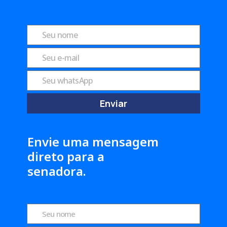
Enviar
Envie uma mensagem
direto para a
senadora.