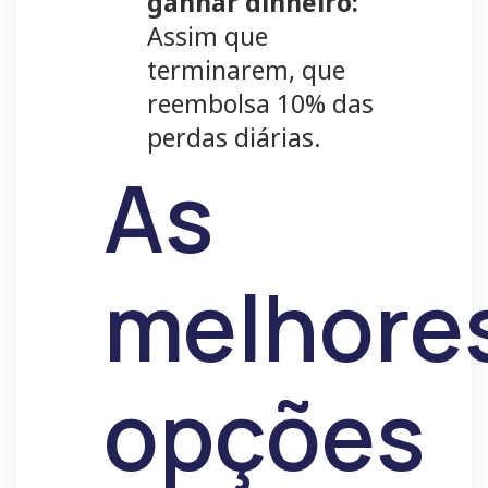
ganhar dinheiro:
Assim que
terminarem, que
reembolsa 10% das
perdas diárias.
As
melhore
opções