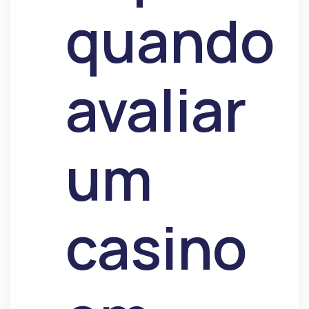
quando
avaliar
um
casino