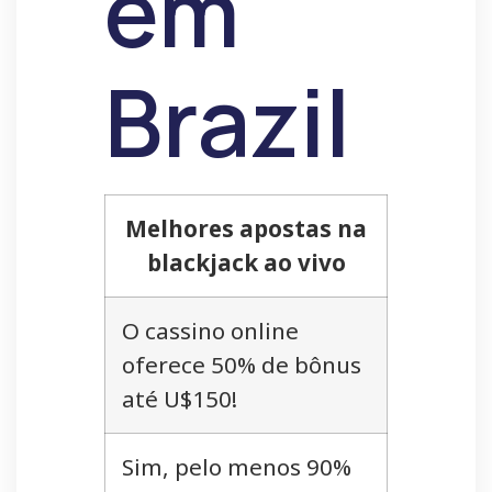
em
Brazil
Melhores apostas na
blackjack ao vivo
O cassino online
oferece 50% de bônus
até U$150!
Sim, pelo menos 90%