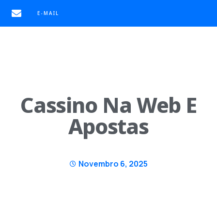
E-MAIL
Cassino Na Web E
Apostas
Novembro 6, 2025