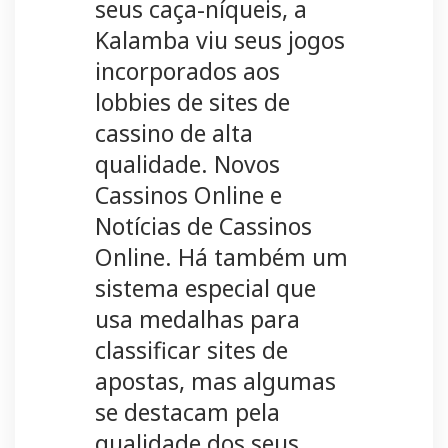
seus caça-níqueis, a
Kalamba viu seus jogos
incorporados aos
lobbies de sites de
cassino de alta
qualidade. Novos
Cassinos Online e
Notícias de Cassinos
Online. Há também um
sistema especial que
usa medalhas para
classificar sites de
apostas, mas algumas
se destacam pela
qualidade dos seus