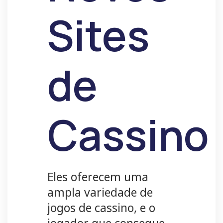
Sites
de
Cassino
Eles oferecem uma
ampla variedade de
jogos de cassino, e o