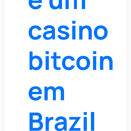
casino
bitcoin
em
Brazil