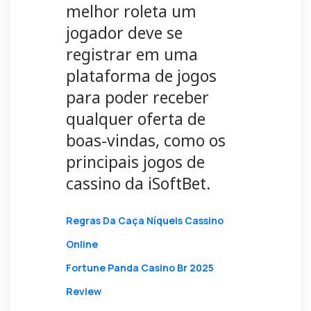
melhor roleta um
jogador deve se
registrar em uma
plataforma de jogos
para poder receber
qualquer oferta de
boas-vindas, como os
principais jogos de
cassino da iSoftBet.
Regras Da Caça Níqueis Cassino
Online
Fortune Panda Casino Br 2025
Review