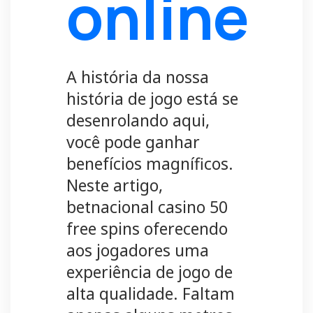
online
A história da nossa
história de jogo está se
desenrolando aqui,
você pode ganhar
benefícios magníficos.
Neste artigo,
betnacional casino 50
free spins oferecendo
aos jogadores uma
experiência de jogo de
alta qualidade. Faltam