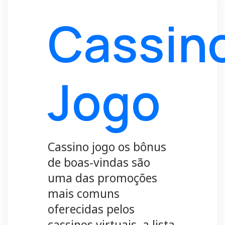
Cassin
Jogo
Cassino jogo os bônus
de boas-vindas são
uma das promoções
mais comuns
oferecidas pelos
cassinos virtuais, a lista