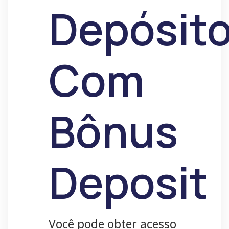
Depósit
Com
Bônus
Deposit
Você pode obter acesso