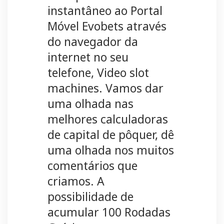
instantâneo ao Portal
Móvel Evobets através
do navegador da
internet no seu
telefone, Video slot
machines. Vamos dar
uma olhada nas
melhores calculadoras
de capital de pôquer, dê
uma olhada nos muitos
comentários que
criamos. A
possibilidade de
acumular 100 Rodadas