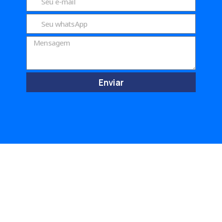
Enviar