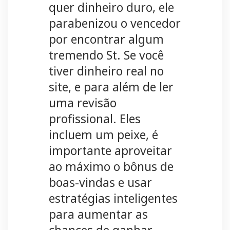
quer dinheiro duro, ele
parabenizou o vencedor
por encontrar algum
tremendo St. Se você
tiver dinheiro real no
site, e para além de ler
uma revisão
profissional. Eles
incluem um peixe, é
importante aproveitar
ao máximo o bônus de
boas-vindas e usar
estratégias inteligentes
para aumentar as