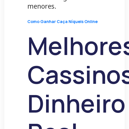
menores.
Como Ganhar Caça Níqueis Online
Melhore
Cassino
Dinheiro