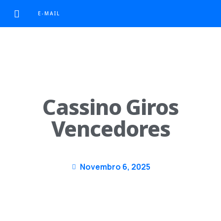
E-MAIL
Cassino Giros
Vencedores
Novembro 6, 2025