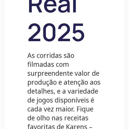
Real
2025
As corridas são
filmadas com
surpreendente valor de
produção e atenção aos
detalhes, e a variedade
de jogos disponíveis é
cada vez maior. Fique
de olho nas receitas
favoritas de Karens –