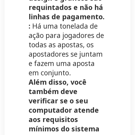
requintados e não há
linhas de pagamento.
:
Há uma tonelada de
ação para jogadores de
todas as apostas, os
apostadores se juntam
e fazem uma aposta
em conjunto.
Além disso, você
também deve
verificar se o seu
computador atende
aos requisitos
mínimos do sistema