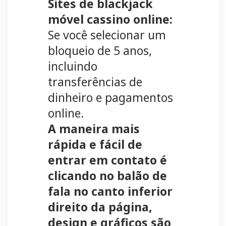
Sites de blackjack
móvel cassino online:
Se você selecionar um
bloqueio de 5 anos,
incluindo
transferências de
dinheiro e pagamentos
online.
A maneira mais
rápida e fácil de
entrar em contato é
clicando no balão de
fala no canto inferior
direito da página,
design e gráficos são