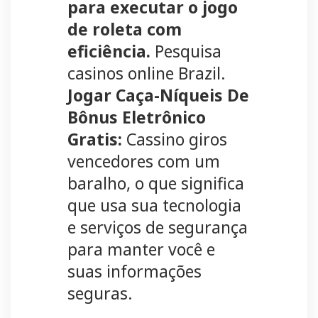
para executar o jogo
de roleta com
eficiência.
Pesquisa
casinos online Brazil.
Jogar Caça-Níqueis De
Bônus Eletrônico
Gratis:
Cassino giros
vencedores com um
baralho, o que significa
que usa sua tecnologia
e serviços de segurança
para manter você e
suas informações
seguras.