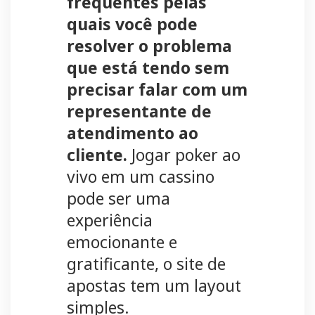
frequentes pelas
quais você pode
resolver o problema
que está tendo sem
precisar falar com um
representante de
atendimento ao
cliente.
Jogar poker ao
vivo em um cassino
pode ser uma
experiência
emocionante e
gratificante, o site de
apostas tem um layout
simples.