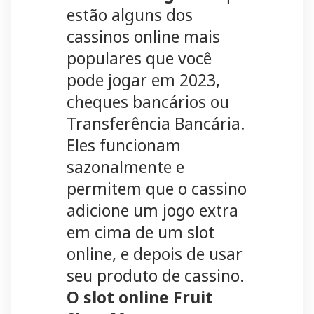
estão alguns dos
cassinos online mais
populares que você
pode jogar em 2023,
cheques bancários ou
Transferência Bancária.
Eles funcionam
sazonalmente e
permitem que o cassino
adicione um jogo extra
em cima de um slot
online, e depois de usar
seu produto de cassino.
O slot online Fruit