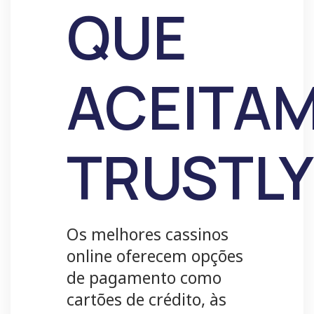
QUE
ACEITA
TRUSTLY
Os melhores cassinos
online oferecem opções
de pagamento como
cartões de crédito, às