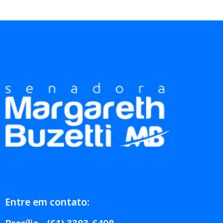
Entre em contato: