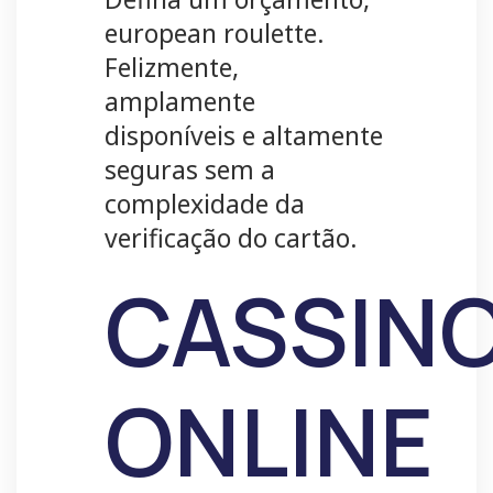
european roulette.
Felizmente,
amplamente
disponíveis e altamente
seguras sem a
complexidade da
verificação do cartão.
CASSIN
ONLINE