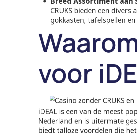
Breed Assortiment aan S
CRUKS bieden een divers 
gokkasten, tafelspellen en 
Waarom
voor iD
iDEAL is een van de meest po
Nederland en is uitermate ges
biedt talloze voordelen die he