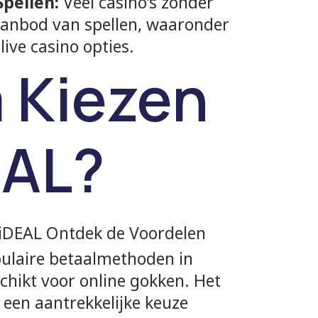
pellen:
Veel casino’s zonder
aanbod van spellen, waaronder
live casino opties.
 Kiezen
EAL?
pulaire betaalmethoden in
chikt voor online gokken. Het
t een aantrekkelijke keuze