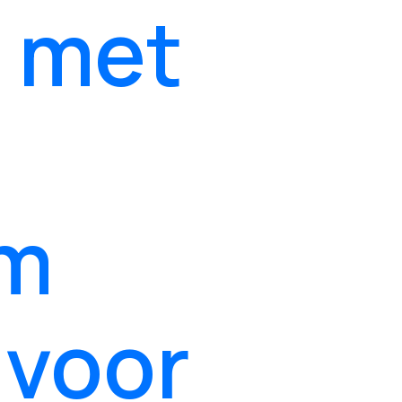
 met
m
 voor