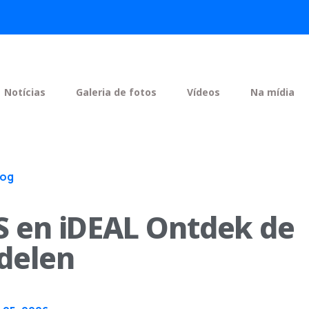
Notícias
Galeria de fotos
Vídeos
Na mídia
log
S en iDEAL Ontdek de
delen