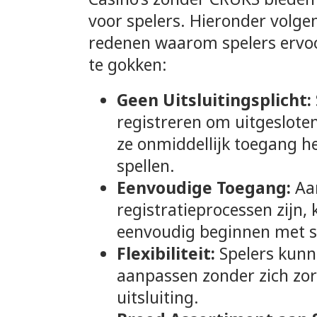
voor spelers. Hieronder volgen
redenen waarom spelers ervoor
te gokken:
Geen Uitsluitingsplicht:
registreren om uitgeslote
ze onmiddellijk toegang h
spellen.
Eenvoudige Toegang:
Aan
registratieprocessen zijn,
eenvoudig beginnen met s
Flexibiliteit:
Spelers kunn
aanpassen zonder zich zo
uitsluiting.