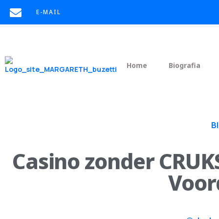
E-MAIL
Home
Biografia
B
Casino zonder CRUK
Voor