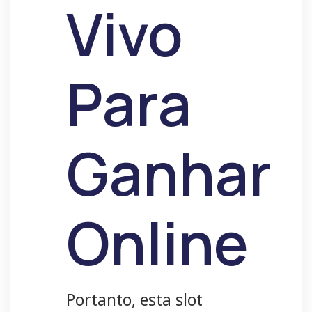
Vivo
Para
Ganhar
Online
Portanto, esta slot