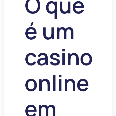
O que
é um
casino
online
em