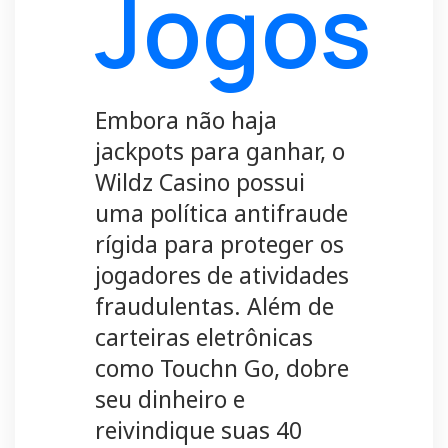
Jogos
Embora não haja
jackpots para ganhar, o
Wildz Casino possui
uma política antifraude
rígida para proteger os
jogadores de atividades
fraudulentas. Além de
carteiras eletrônicas
como Touchn Go, dobre
seu dinheiro e
reivindique suas 40