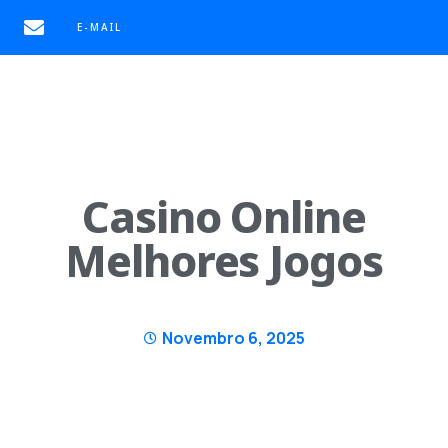
E-MAIL
Casino Online
Melhores Jogos
Novembro 6, 2025