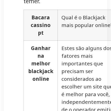
temer.
Bacara
Qual é o Blackjack
cassino
mais popular online
pt
Ganhar
Estes são alguns do
na
fatores mais
melhor
importantes que
blackjack
precisam ser
online
considerados ao
escolher um site qu
é melhor para você,
independentement
de o operador emiti