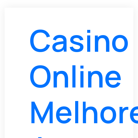
Casino
Online
Melhor