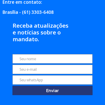
Entre em contato:
Brasília - (61) 3303-6408
Receba atualizações
e notícias sobre o
mandato.
Enviar