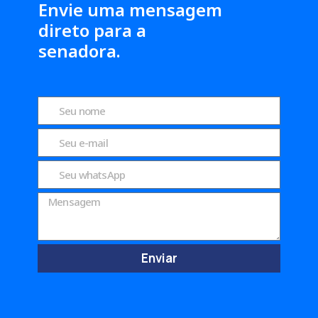
Envie uma mensagem
direto para a
senadora.
Enviar