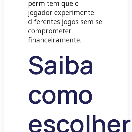
permitem que o
jogador experimente
diferentes jogos sem se
comprometer
financeiramente.
Saiba
como
escolher