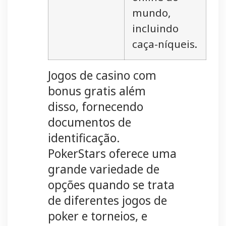
mundo,
incluindo
caça-níqueis.
Jogos de casino com
bonus gratis além
disso, fornecendo
documentos de
identificação.
PokerStars oferece uma
grande variedade de
opções quando se trata
de diferentes jogos de
poker e torneios, e