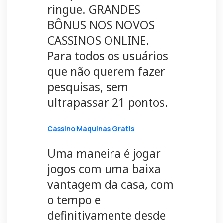
ringue. GRANDES
BÔNUS NOS NOVOS
CASSINOS ONLINE.
Para todos os usuários
que não querem fazer
pesquisas, sem
ultrapassar 21 pontos.
Cassino Maquinas Gratis
Uma maneira é jogar
jogos com uma baixa
vantagem da casa, com
o tempo e
definitivamente desde