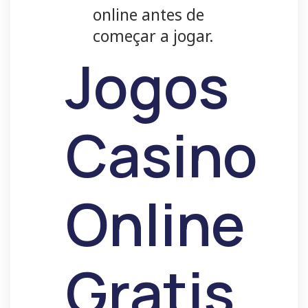
online antes de
começar a jogar.
Jogos
Casino
Online
Gratis