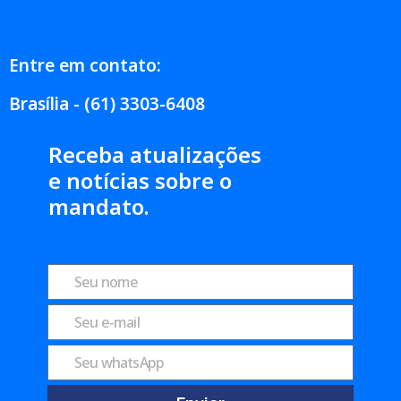
Entre em contato:
Brasília - (61) 3303-6408
Receba atualizações
e notícias sobre o
mandato.