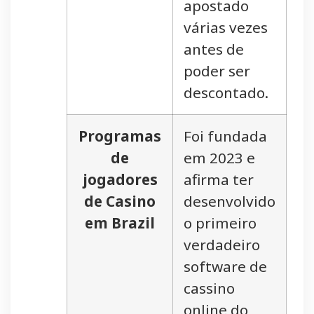
apostado
várias vezes
antes de
poder ser
descontado.
Programas
Foi fundada
de
em 2023 e
jogadores
afirma ter
de Casino
desenvolvido
em Brazil
o primeiro
verdadeiro
software de
cassino
online do