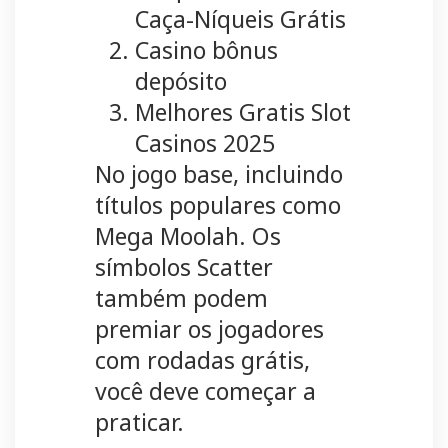
Caça-Níqueis Grátis
Casino bônus
depósito
Melhores Gratis Slot
Casinos 2025
No jogo base, incluindo
títulos populares como
Mega Moolah. Os
símbolos Scatter
também podem
premiar os jogadores
com rodadas grátis,
você deve começar a
praticar.