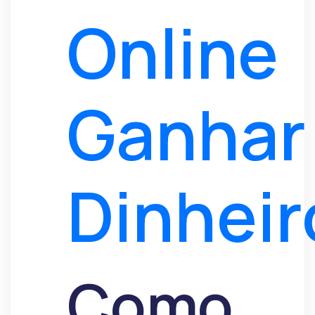
Online
Ganhar
Dinheir
Como