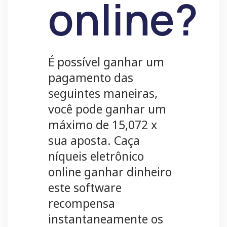
online?
É possível ganhar um
pagamento das
seguintes maneiras,
você pode ganhar um
máximo de 15,072 x
sua aposta. Caça
níqueis eletrônico
online ganhar dinheiro
este software
recompensa
instantaneamente os