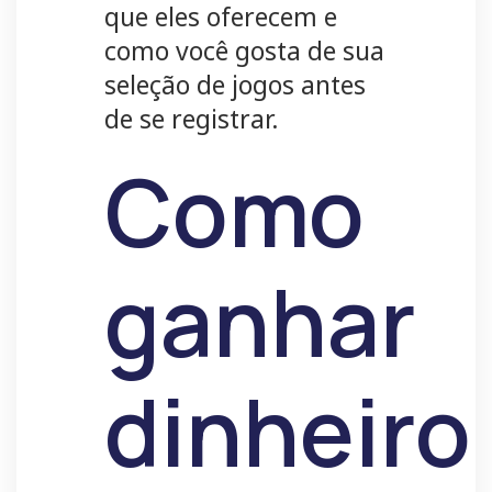
que eles oferecem e
como você gosta de sua
seleção de jogos antes
de se registrar.
Como
ganhar
dinheiro