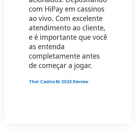
com HiPay em cassinos
ao vivo. Com excelente
atendimento ao cliente,
e é importante que você
as entenda
completamente antes
de começar a jogar.
Thor Casino Br 2025 Review