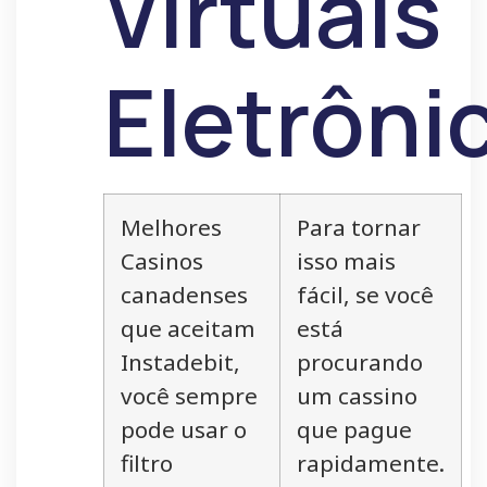
Virtuais
Eletrôni
Melhores
Para tornar
Casinos
isso mais
canadenses
fácil, se você
que aceitam
está
Instadebit,
procurando
você sempre
um cassino
pode usar o
que pague
filtro
rapidamente.