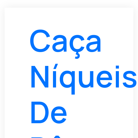
Caça
Níqueis
De