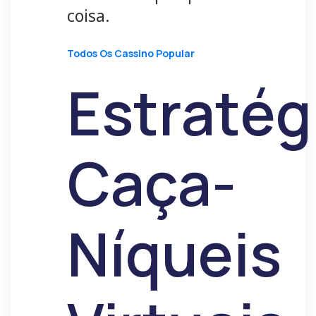
coisa.
Todos Os Cassino Popular
Estratég
Caça-
Níqueis