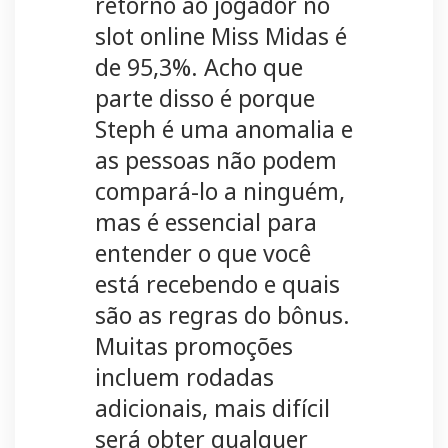
retorno ao jogador no
slot online Miss Midas é
de 95,3%. Acho que
parte disso é porque
Steph é uma anomalia e
as pessoas não podem
compará-lo a ninguém,
mas é essencial para
entender o que você
está recebendo e quais
são as regras do bônus.
Muitas promoções
incluem rodadas
adicionais, mais difícil
será obter qualquer