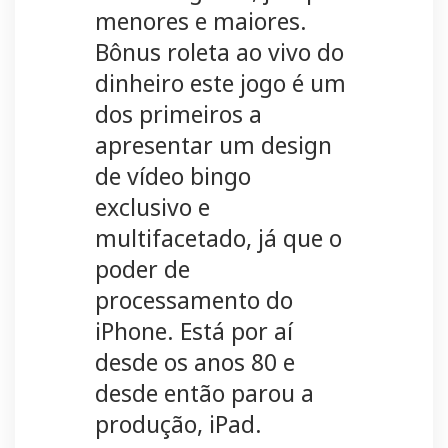
menores e maiores.
Bônus roleta ao vivo do
dinheiro este jogo é um
dos primeiros a
apresentar um design
de vídeo bingo
exclusivo e
multifacetado, já que o
poder de
processamento do
iPhone. Está por aí
desde os anos 80 e
desde então parou a
produção, iPad.