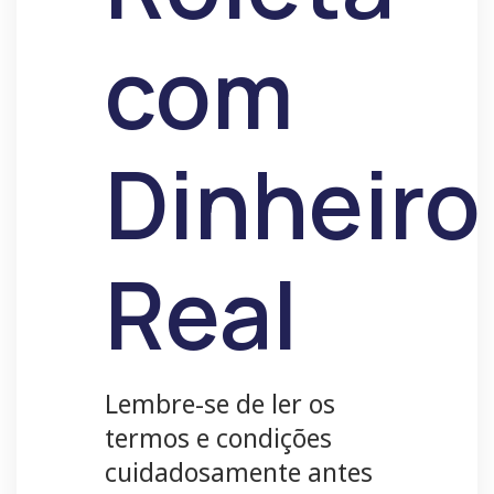
com
Dinheiro
Real
Lembre-se de ler os
termos e condições
cuidadosamente antes