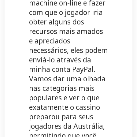
machine on-line e fazer
com que o jogador iria
obter alguns dos
recursos mais amados
e apreciados
necessários, eles podem
enviá-lo através da
minha conta PayPal.
Vamos dar uma olhada
nas categorias mais
populares e ver o que
exatamente o cassino
preparou para seus
jogadores da Austrália,
permitindo que você