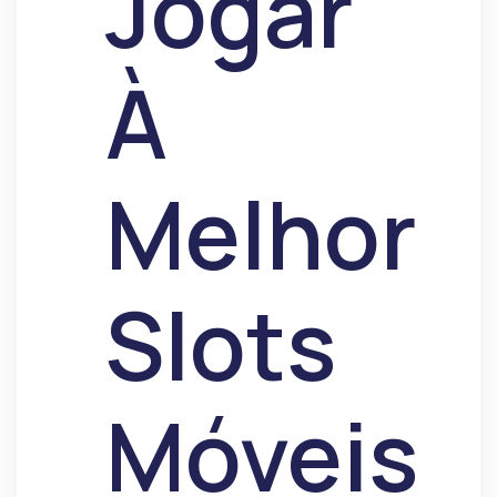
Jogar
À
Melhor
Slots
Móveis