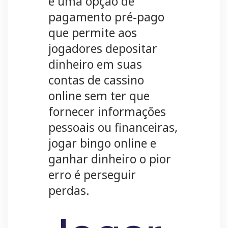
é uma opção de
pagamento pré-pago
que permite aos
jogadores depositar
dinheiro em suas
contas de cassino
online sem ter que
fornecer informações
pessoais ou financeiras,
jogar bingo online e
ganhar dinheiro o pior
erro é perseguir
perdas.