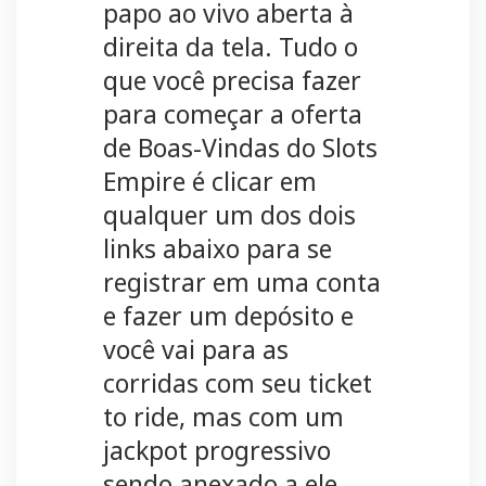
papo ao vivo aberta à
direita da tela. Tudo o
que você precisa fazer
para começar a oferta
de Boas-Vindas do Slots
Empire é clicar em
qualquer um dos dois
links abaixo para se
registrar em uma conta
e fazer um depósito e
você vai para as
corridas com seu ticket
to ride, mas com um
jackpot progressivo
sendo anexado a ele.