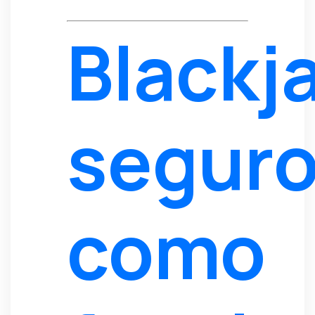
Blackj
segur
como