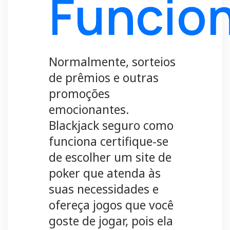
Funcio
Normalmente, sorteios
de prêmios e outras
promoções
emocionantes.
Blackjack seguro como
funciona certifique-se
de escolher um site de
poker que atenda às
suas necessidades e
ofereça jogos que você
goste de jogar, pois ela