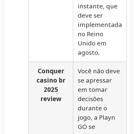
instante, que
deve ser
implementada
no Reino
Unido em
agosto.
Conquer
Você não deve
casino br
se apressar
2025
em tomar
review
decisões
durante o
jogo, a Playn
GO se