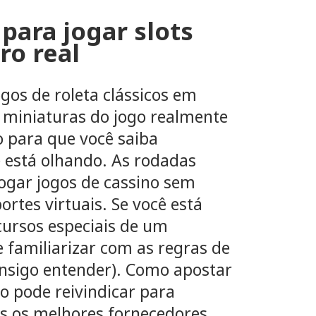
 para jogar slots
ro real
gos de roleta clássicos em
s miniaturas do jogo realmente
 para que você saiba
 está olhando. As rodadas
jogar jogos de cassino sem
ortes virtuais. Se você está
cursos especiais de um
e familiarizar com as regras de
onsigo entender). Como apostar
o pode reivindicar para
os os melhores fornecedores,