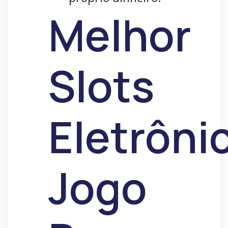
Melhor
Slots
Eletrôni
Jogo