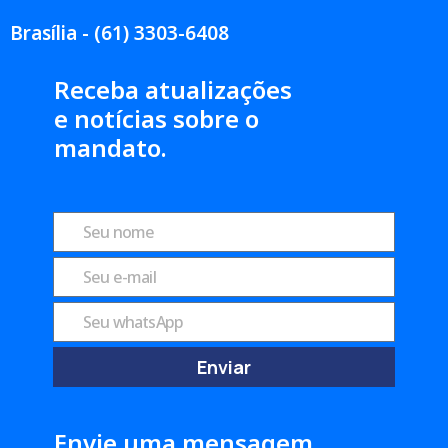
Brasília - (61) 3303-6408
Receba atualizações
e notícias sobre o
mandato.
Enviar
Envie uma mensagem