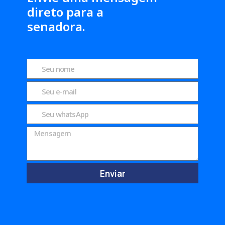
direto para a
senadora.
Enviar