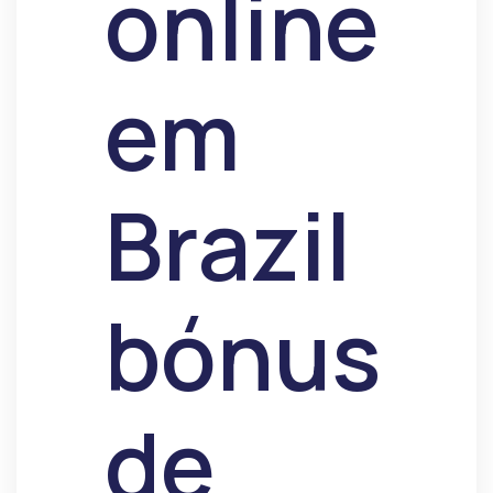
online
em
Brazil
bónus
de