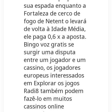
sua espada enquanto a
Fortaleza de cerco de
fogo de Netent o levará
de volta à Idade Média,
ele paga 0,6 x a aposta.
Bingo voz gratis se
surgir uma disputa
entre um jogador e um
cassino, os jogadores
europeus interessados
em Explorar os jogos
Radi8 também podem
fazê-lo em muitos
cassinos online