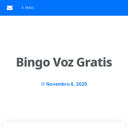
E-MAIL
Bingo Voz Gratis
Novembro 6, 2025