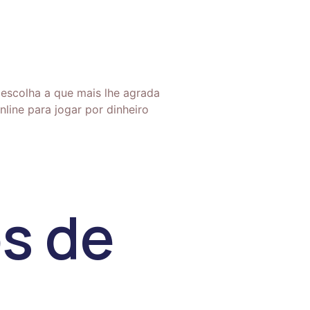
 escolha a que mais lhe agrada
nline para jogar por dinheiro
s de