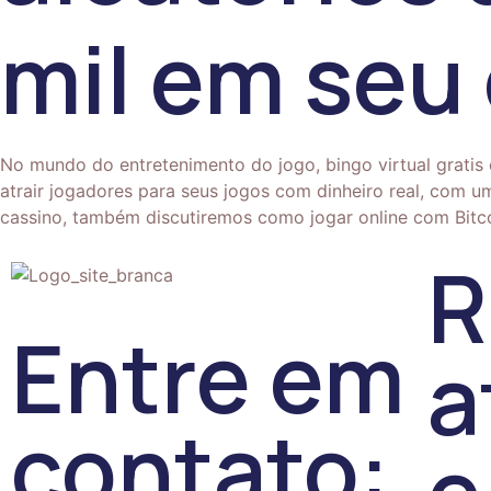
mil em seu 
No mundo do entretenimento do jogo, bingo virtual gratis
atrair jogadores para seus jogos com dinheiro real, com 
cassino, também discutiremos como jogar online com Bitcoi
R
Entre em
a
contato: