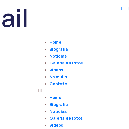
ail
Home
Biografia
Notícias
Galeria de fotos
Vídeos
Na mídia
Contato
Home
Biografia
Notícias
Galeria de fotos
Vídeos