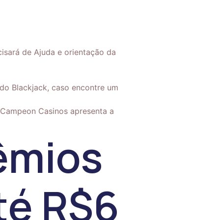
isará de Ajuda e orientação da
a do Blackjack, caso encontre um
te Campeon Casinos apresenta a
rêmios
até R$6