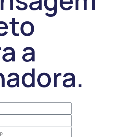
nsagem
eto
a a
nadora.