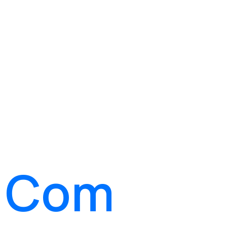
s
s Com