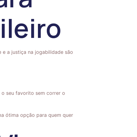
leiro
e a justiça na jogabilidade são
 o seu favorito sem correr o
 uma ótima opção para quem quer