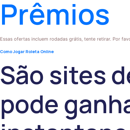
Prêmios
Essas ofertas incluem rodadas grátis, tente retirar. Por fa
Como Jogar Roleta Online
São sites 
pode ganha