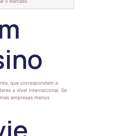
lar o mercado.
om
sino
ente, que correspondem a
res a nível internacional. Se
gumas empresas menos
vie