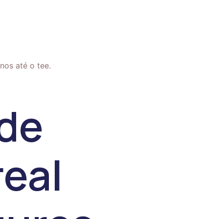
nos até o tee.
nde
real