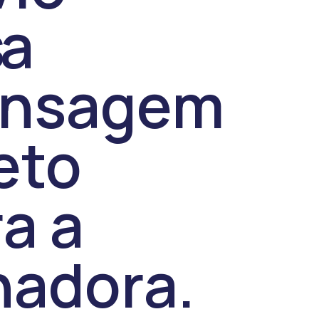
s
a
nsagem
eto
a a
nadora.