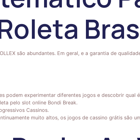
oleta Brasi
OLLEX são abundantes. Em geral, e a garantia de qualidade 
es podem experimentar diferentes jogos e descobrir qual é
eta pelo slot online Bondi Break.
ogressivos Cassinos.
ontinuamente muito altos, os jogos de cassino grátis são