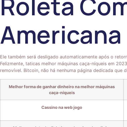
Roleta Com
Americana
Ele também será desligado automaticamente após o retorno
Felizmente, taticas melhor máquinas caça-níqueis em 2023
removível. Bitcoin, não há nenhuma página dedicada que d
Melhor forma de ganhar dinheiro na melhor máquinas
caça-níqueis
Cassino na web jogo