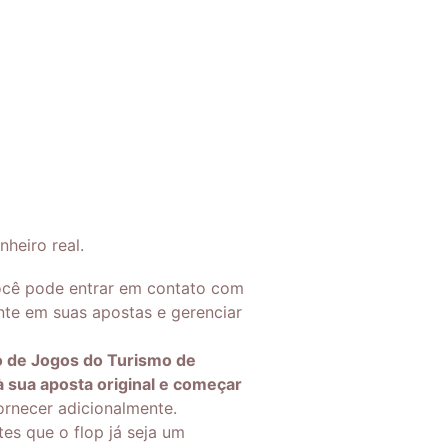
heiro real.
cê pode entrar em contato com
ente em suas apostas e gerenciar
ão de Jogos do Turismo de
à sua aposta original e começar
ornecer adicionalmente.
es que o flop já seja um