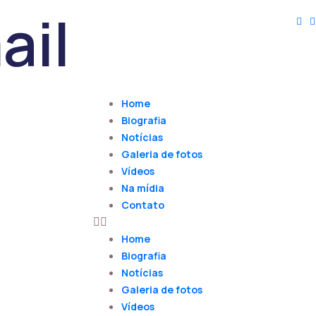
ail
Home
Biografia
Notícias
Galeria de fotos
Vídeos
Na mídia
Contato
Home
Biografia
Notícias
Galeria de fotos
Vídeos