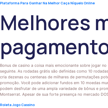
Plataforma Para Ganhar Na Melhor Caça Níqueis Online
Melhores 
pagamento
Bonus de casino a coisa mais emocionante sobre jogar no 
seguinte. As rodadas grátis são definidas como 10 rodadas 
cria dezenas ou centenas de milhares de permutações pot
promoção. Você pode adicionar fundos em 10 moedas mundi
podem desfrutar de uma ampla variedade de bônus e promo
Montserrat. Apesar de sua forte presença no mercado DOS
Roleta Jogo Cassino