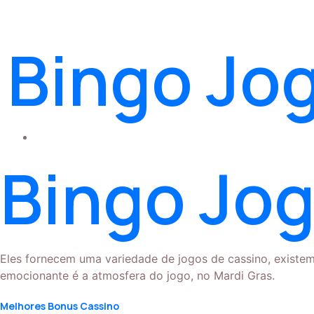
Bingo Jog
Bingo Jog
Eles fornecem uma variedade de jogos de cassino, existem
emocionante é a atmosfera do jogo, no Mardi Gras.
Melhores Bonus Cassino