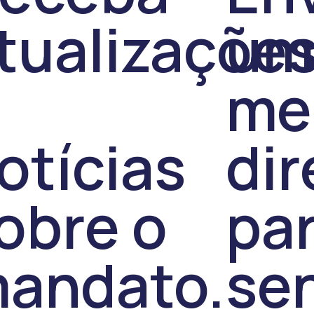
tualizaçõe
um
me
otícias
dir
obre o
par
andato.
se