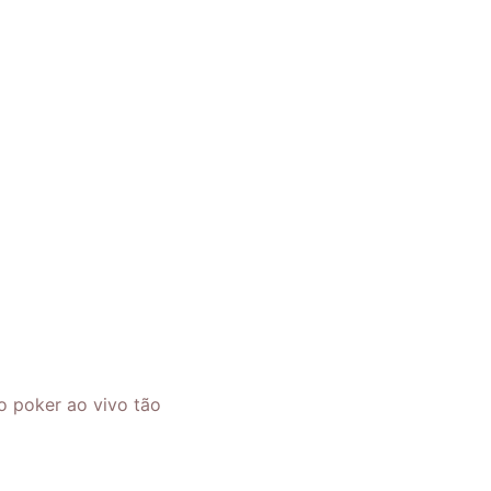
o poker ao vivo tão