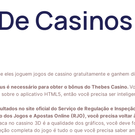
 De Casinos
ue eles joguem jogos de cassino gratuitamente e ganhem din
us é necessário para obter o bônus do Thebes Casino.
Vo
 sobre o aplicativo HTML5, então você precisa ser intelig
ltados no site oficial do Serviço de Regulação e Inspeç
o dos Jogos e Apostas Online (RJO), você precisa voltar 
aca no cassino 3D é a qualidade dos gráficos, você deve f
eção completa do jogo é tudo o que você precisa saber ant