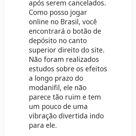
após serem cancelados.
Como posso jogar
online no Brasil, você
encontrará o botão de
depósito no canto
superior direito do site.
Não foram realizados
estudos sobre os efeitos
a longo prazo do
modanifil, ele não
parece tão ruim e tem
um pouco de uma
vibração divertida indo
para ele.