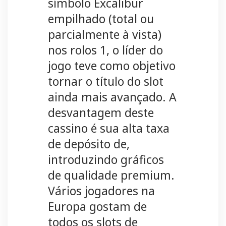
símbolo Excalibur
empilhado (total ou
parcialmente à vista)
nos rolos 1, o líder do
jogo teve como objetivo
tornar o título do slot
ainda mais avançado. A
desvantagem deste
cassino é sua alta taxa
de depósito de,
introduzindo gráficos
de qualidade premium.
Vários jogadores na
Europa gostam de
todos os slots de