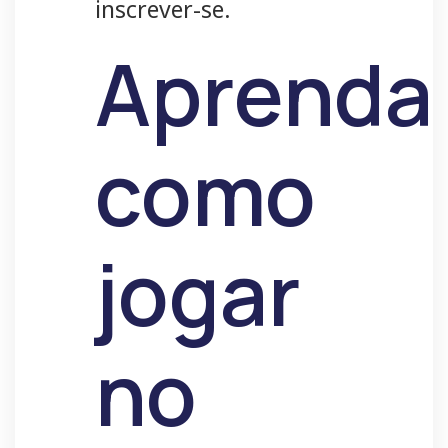
inscrever-se.
Aprenda
como
jogar
no