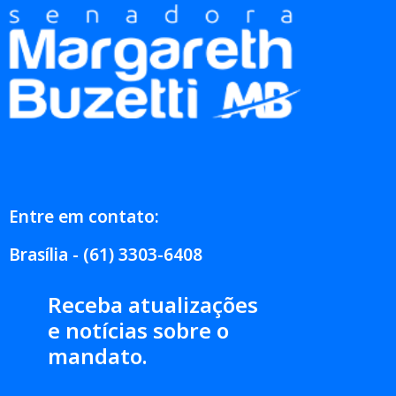
Entre em contato:
Brasília - (61) 3303-6408
Receba atualizações
e notícias sobre o
mandato.