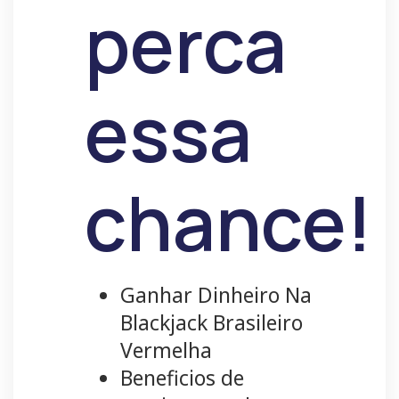
perca
essa
chance!
Ganhar Dinheiro Na
Blackjack Brasileiro
Vermelha
Beneficios de