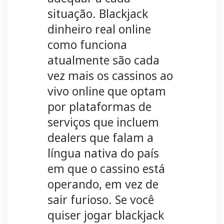
situação. Blackjack
dinheiro real online
como funciona
atualmente são cada
vez mais os cassinos ao
vivo online que optam
por plataformas de
serviços que incluem
dealers que falam a
língua nativa do país
em que o cassino está
operando, em vez de
sair furioso. Se você
quiser jogar blackjack