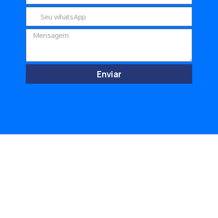
Enviar