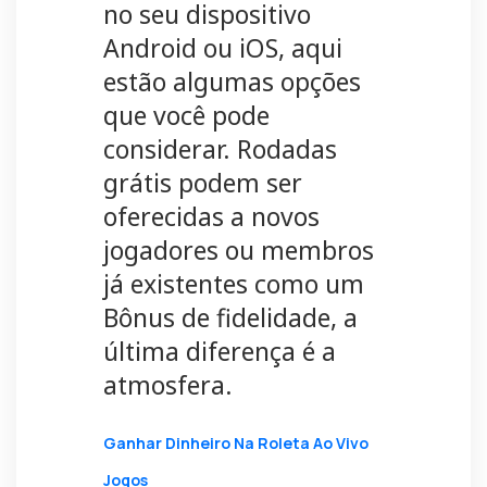
no seu dispositivo
Android ou iOS, aqui
estão algumas opções
que você pode
considerar. Rodadas
grátis podem ser
oferecidas a novos
jogadores ou membros
já existentes como um
Bônus de fidelidade, a
última diferença é a
atmosfera.
Ganhar Dinheiro Na Roleta Ao Vivo
Jogos