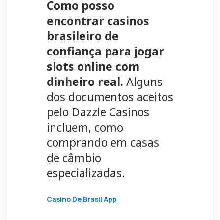
Como posso
encontrar casinos
brasileiro de
confiança para jogar
slots online com
dinheiro real.
Alguns
dos documentos aceitos
pelo Dazzle Casinos
incluem, como
comprando em casas
de câmbio
especializadas.
Casino De Brasil App