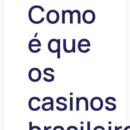
Como
é que
os
casinos