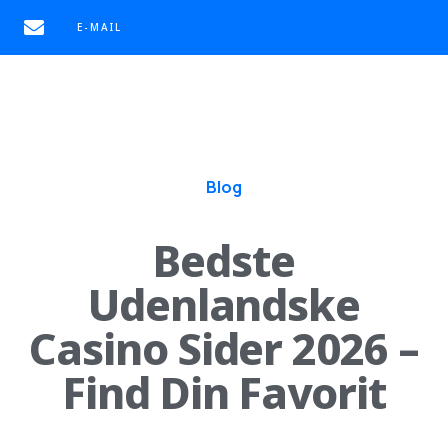
E-MAIL
Blog
Bedste
Udenlandske
Casino Sider 2026 –
Find Din Favorit