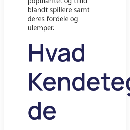
popularitet og tillid
blandt spillere samt
deres fordele og
ulemper.
Hvad
Kendete
de