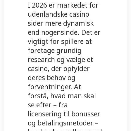
I 2026 er markedet for
udenlandske casino
sider mere dynamisk
end nogensinde. Det er
vigtigt for spillere at
foretage grundig
research og vælge et
casino, der opfylder
deres behov og
forventninger. At
forstå, hvad man skal
se efter – fra
licensering til bonusser
og betalingsmetoder –