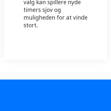
valg kan spillere nyde
timers sjov og
muligheden for at vinde
stort.