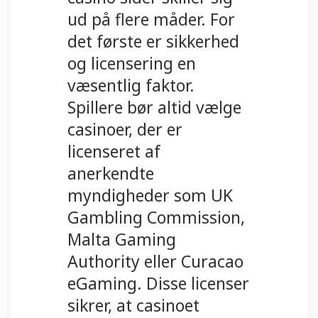
ud på flere måder. For
det første er sikkerhed
og licensering en
væsentlig faktor.
Spillere bør altid vælge
casinoer, der er
licenseret af
anerkendte
myndigheder som UK
Gambling Commission,
Malta Gaming
Authority eller Curacao
eGaming. Disse licenser
sikrer, at casinoet