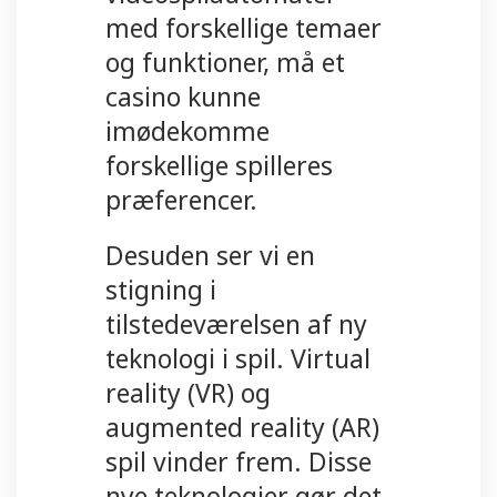
med forskellige temaer
og funktioner, må et
casino kunne
imødekomme
forskellige spilleres
præferencer.
Desuden ser vi en
stigning i
tilstedeværelsen af ny
teknologi i spil. Virtual
reality (VR) og
augmented reality (AR)
spil vinder frem. Disse
nye teknologier gør det