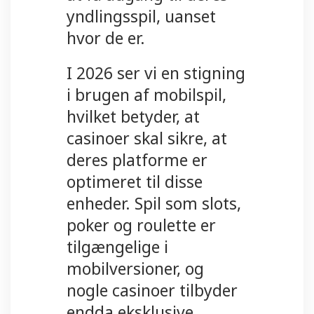
yndlingsspil, uanset
hvor de er.
I 2026 ser vi en stigning
i brugen af mobilspil,
hvilket betyder, at
casinoer skal sikre, at
deres platforme er
optimeret til disse
enheder. Spil som slots,
poker og roulette er
tilgængelige i
mobilversioner, og
nogle casinoer tilbyder
endda eksklusive