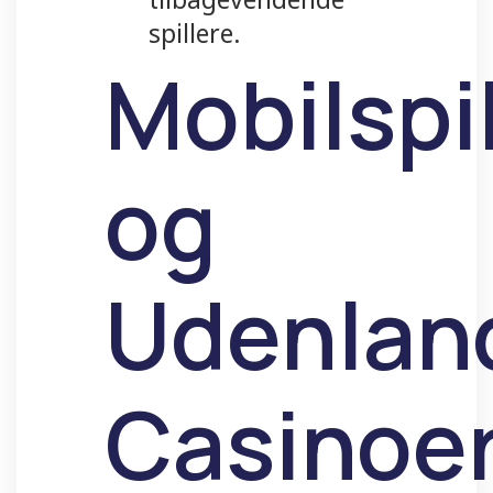
spillere.
Mobilspi
og
Udenlan
Casinoe