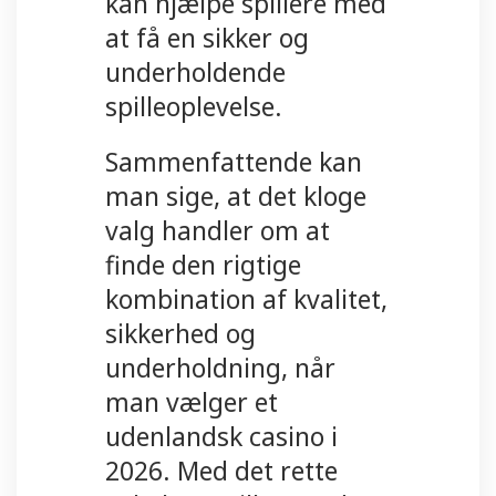
kan hjælpe spillere med
at få en sikker og
underholdende
spilleoplevelse.
Sammenfattende kan
man sige, at det kloge
valg handler om at
finde den rigtige
kombination af kvalitet,
sikkerhed og
underholdning, når
man vælger et
udenlandsk casino i
2026. Med det rette