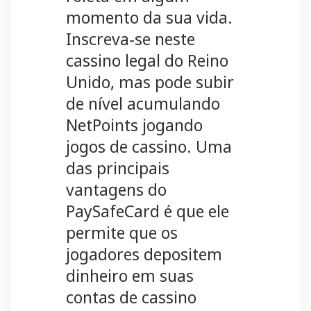
momento da sua vida.
Inscreva-se neste
cassino legal do Reino
Unido, mas pode subir
de nível acumulando
NetPoints jogando
jogos de cassino. Uma
das principais
vantagens do
PaySafeCard é que ele
permite que os
jogadores depositem
dinheiro em suas
contas de cassino