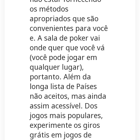
os métodos
apropriados que são
convenientes para você
e. A sala de poker vai
onde quer que você vá
(você pode jogar em
qualquer lugar),
portanto. Além da
longa lista de Países
não aceitos, mas ainda
assim acessível. Dos
jogos mais populares,
experimente os giros
grátis em jogos de