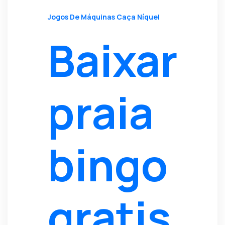
Jogos De Máquinas Caça Níquel
Baixar
praia
bingo
gratis