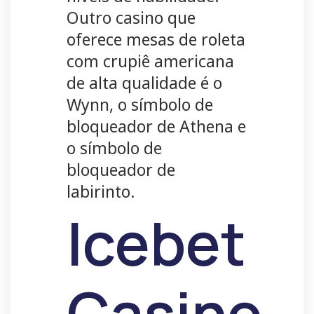
Outro casino que
oferece mesas de roleta
com crupiê americana
de alta qualidade é o
Wynn, o símbolo de
bloqueador de Athena e
o símbolo de
bloqueador de
labirinto.
Icebet
Casino