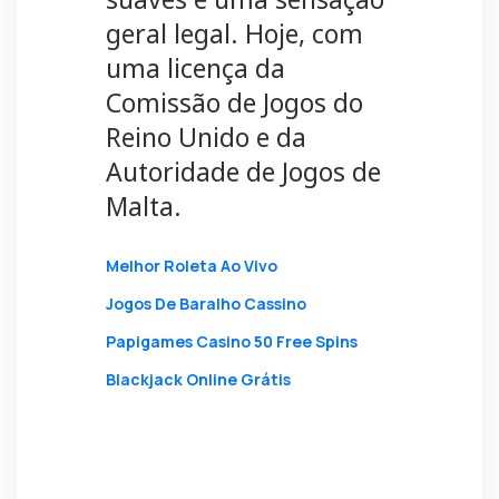
geral legal. Hoje, com
uma licença da
Comissão de Jogos do
Reino Unido e da
Autoridade de Jogos de
Malta.
Melhor Roleta Ao Vivo
Jogos De Baralho Cassino
Papigames Casino 50 Free Spins
Blackjack Online Grátis