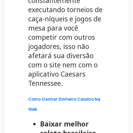
constantemente
executando torneios de
caça-níqueis e jogos de
mesa para você
competir com outros
jogadores, isso não
afetará sua diversão
com o site nem com o
aplicativo Caesars
Tennessee.
Como Ganhar Dinheiro Cassino Na
Web
Baixar melhor