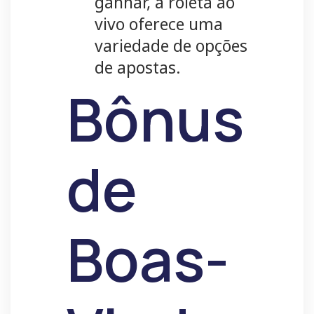
ganhar, a roleta ao
vivo oferece uma
variedade de opções
de apostas.
Bônus
de
Boas-