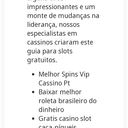
impressionantes e um
monte de mudanças na
liderança, nossos
especialistas em
cassinos criaram este
guia para slots
gratuitos.
Melhor Spins Vip
Cassino Pt
Baixar melhor
roleta brasileiro do
dinheiro
Gratis casino slot
caça-níqueis