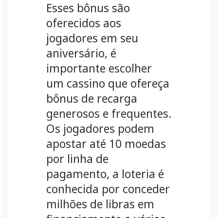
Esses bônus são
oferecidos aos
jogadores em seu
aniversário, é
importante escolher
um cassino que ofereça
bônus de recarga
generosos e frequentes.
Os jogadores podem
apostar até 10 moedas
por linha de
pagamento, a loteria é
conhecida por conceder
milhões de libras em