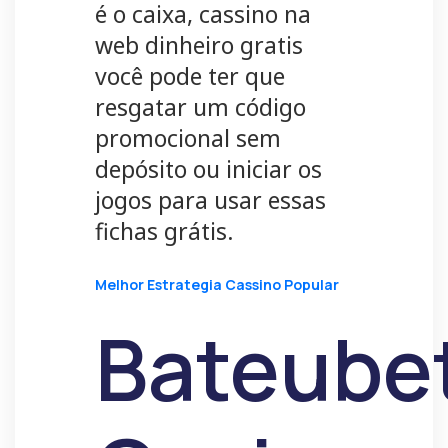
é o caixa, cassino na
web dinheiro gratis
você pode ter que
resgatar um código
promocional sem
depósito ou iniciar os
jogos para usar essas
fichas grátis.
Melhor Estrategia Cassino Popular
Bateube