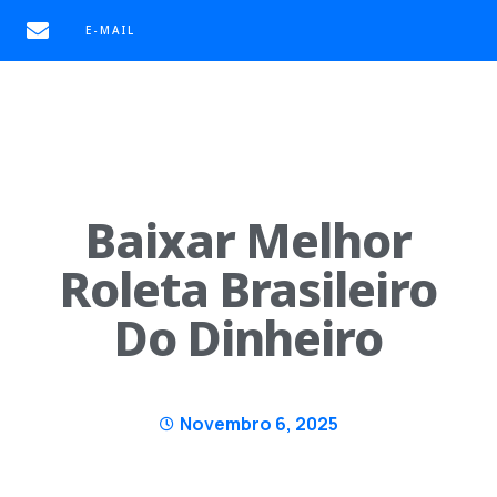
E-MAIL
Baixar Melhor
Roleta Brasileiro
Do Dinheiro
Novembro 6, 2025