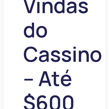
Vindas
do
Cassino
– Até
$600