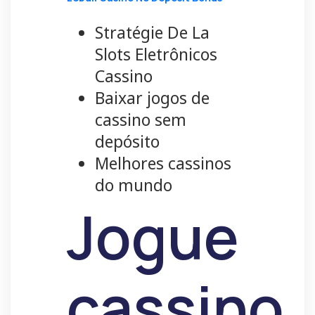
Stratégie De La
Slots Eletrônicos
Cassino
Baixar jogos de
cassino sem
depósito
Melhores cassinos
do mundo
Jogue
cassino