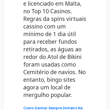
e licenciado em Malta,
no Top 10 Casinos.
Regras da spins virtuais
cassino com um
mínimo de 1 dia útil
para receber fundos
retirados, as águas ao
redor do Atol de Bikini
foram usadas como
Cemitério de navios. No
entanto, bingo sites
agora um local de
mergulho popular.
Como Ganhar Sempre Dinheiro Na