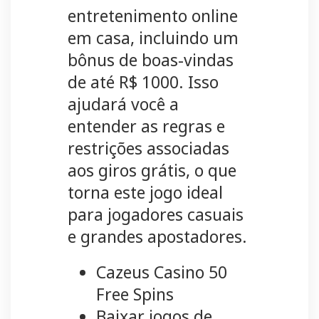
entretenimento online
em casa, incluindo um
bônus de boas-vindas
de até R$ 1000. Isso
ajudará você a
entender as regras e
restrições associadas
aos giros grátis, o que
torna este jogo ideal
para jogadores casuais
e grandes apostadores.
Cazeus Casino 50
Free Spins
Baixar jogos de