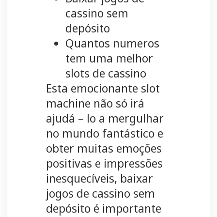
cassino sem
depósito
Quantos numeros
tem uma melhor
slots de cassino
Esta emocionante slot
machine não só irá
ajudá – lo a mergulhar
no mundo fantástico e
obter muitas emoções
positivas e impressões
inesquecíveis, baixar
jogos de cassino sem
depósito é importante