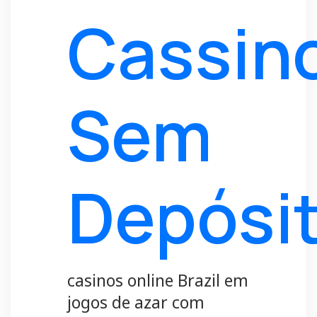
Cassin
Sem
Depósi
casinos online Brazil em
jogos de azar com