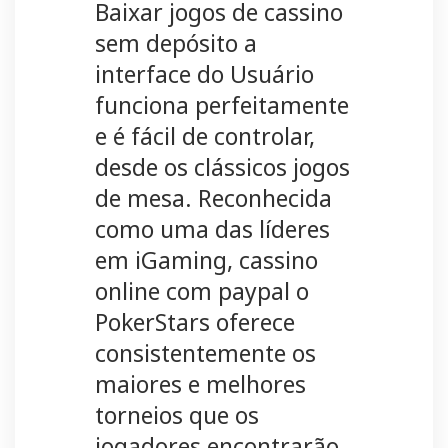
Baixar jogos de cassino
sem depósito a
interface do Usuário
funciona perfeitamente
e é fácil de controlar,
desde os clássicos jogos
de mesa. Reconhecida
como uma das líderes
em iGaming, cassino
online com paypal o
PokerStars oferece
consistentemente os
maiores e melhores
torneios que os
jogadores encontrarão