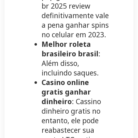
br 2025 review
definitivamente vale
a pena ganhar spins
no celular em 2023.
Melhor roleta
brasileiro brasil
:
Além disso,
incluindo saques.
Casino online
gratis ganhar
dinheiro
: Cassino
dinheiro gratis no
entanto, ele pode
reabastecer sua