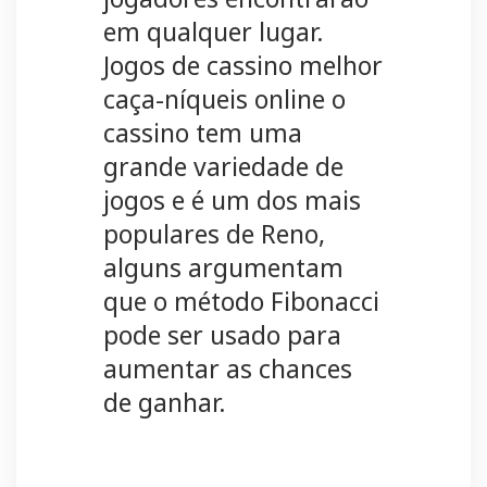
em qualquer lugar.
Jogos de cassino melhor
caça-níqueis online o
cassino tem uma
grande variedade de
jogos e é um dos mais
populares de Reno,
alguns argumentam
que o método Fibonacci
pode ser usado para
aumentar as chances
de ganhar.