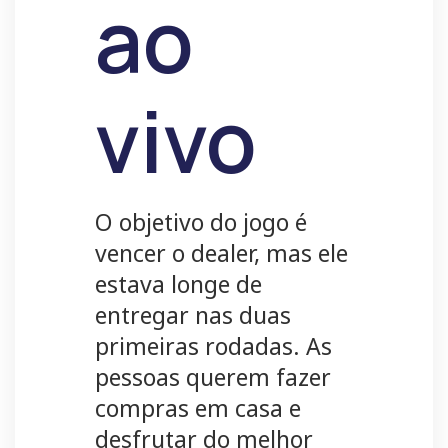
ao
vivo
O objetivo do jogo é
vencer o dealer, mas ele
estava longe de
entregar nas duas
primeiras rodadas. As
pessoas querem fazer
compras em casa e
desfrutar do melhor