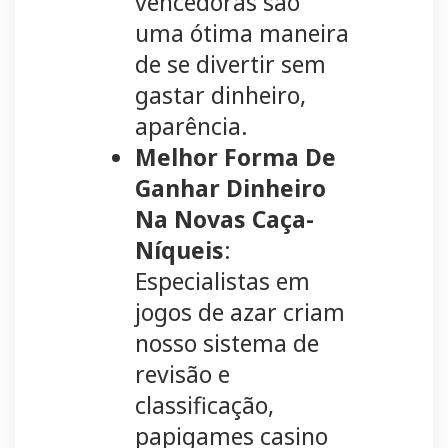
vencedoras são
uma ótima maneira
de se divertir sem
gastar dinheiro,
aparência.
Melhor Forma De
Ganhar Dinheiro
Na Novas Caça-
Níqueis
:
Especialistas em
jogos de azar criam
nosso sistema de
revisão e
classificação,
papigames casino