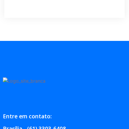
Entre em contato:
Brasília - (61) 3303-6408