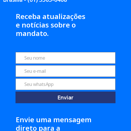
Receba atualizações
e notícias sobre o
mandato.
Enviar
Envie uma mensagem
direto para a