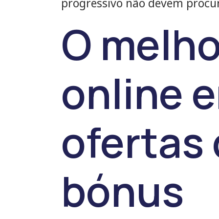
progressivo não devem procur
O melho
online e
ofertas
bónus