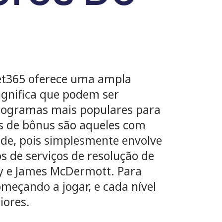
o
et365 oferece uma ampla
gnifica que podem ser
programas mais populares para
s de bônus são aqueles com
dade, pois simplesmente envolve
os de serviços de resolução de
ey e James McDermott. Para
omeçando a jogar, e cada nível
iores.