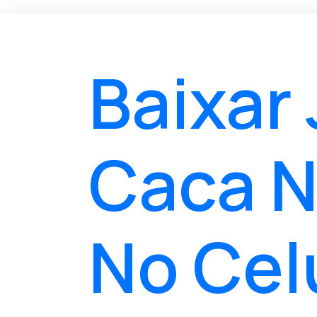
Baixar
Caca N
No Cel