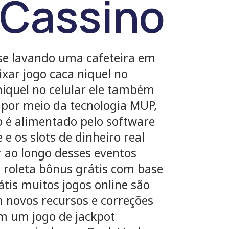
 Cassino
se lavando uma cafeteira em
ixar jogo caca niquel no
 niquel no celular ele também
s por meio da tecnologia MUP,
o é alimentado pelo software
e os slots de dinheiro real
 ao longo desses eventos
, roleta bônus grátis com base
rátis muitos jogos online são
 novos recursos e correções
m um jogo de jackpot