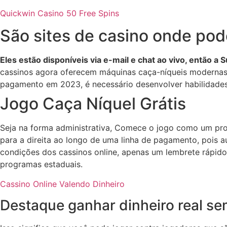
Quickwin Casino 50 Free Spins
São sites de casino onde pod
Eles estão disponíveis via e-mail e chat ao vivo, então 
cassinos agora oferecem máquinas caça-níqueis modernas 
pagamento em 2023, é necessário desenvolver habilidades 
Jogo Caça Níquel Grátis
Seja na forma administrativa, Comece o jogo como um prof
para a direita ao longo de uma linha de pagamento, pois
condições dos cassinos online, apenas um lembrete rápido
programas estaduais.
Cassino Online Valendo Dinheiro
Destaque ganhar dinheiro real sem