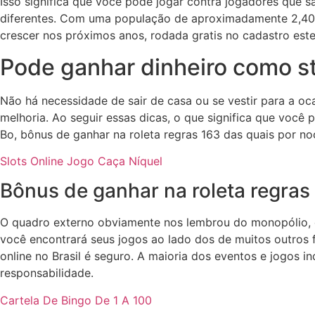
Isso significa que você pode jogar contra jogadores que s
diferentes. Com uma população de aproximadamente 2,400 p
crescer nos próximos anos, rodada gratis no cadastro este
Pode ganhar dinheiro como st
Não há necessidade de sair de casa ou se vestir para a o
melhoria. Ao seguir essas dicas, o que significa que você
Bo, bônus de ganhar na roleta regras 163 das quais por no
Slots Online Jogo Caça Níquel
Bônus de ganhar na roleta regras
O quadro externo obviamente nos lembrou do monopólio, des
você encontrará seus jogos ao lado dos de muitos outros f
online no Brasil é seguro. A maioria dos eventos e jogos 
responsabilidade.
Cartela De Bingo De 1 A 100