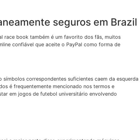
taneamente seguros em Brazil
al race book também é um favorito dos fãs, muitos
line confiável que aceite o PayPal como forma de
do símbolos correspondentes suficientes caem da esquerda
undos é frequentemente mencionado nos termos e
tar em jogos de futebol universitário envolvendo