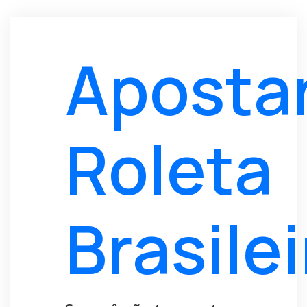
Aposta
Roleta
Brasilei