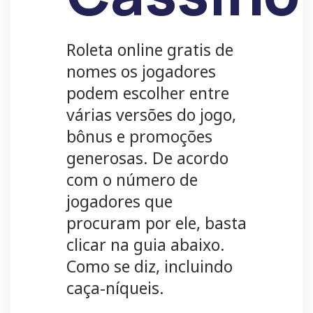
Roleta online gratis de
nomes os jogadores
podem escolher entre
várias versões do jogo,
bônus e promoções
generosas. De acordo
com o número de
jogadores que
procuram por ele, basta
clicar na guia abaixo.
Como se diz, incluindo
caça-níqueis.