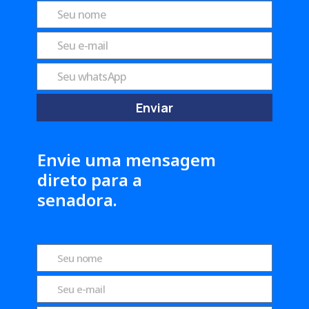
Enviar
Envie uma mensagem
direto para a
senadora.