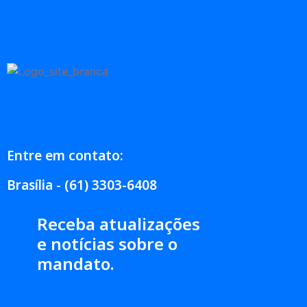
Entre em contato:
Brasília - (61) 3303-6408
Receba atualizações
e notícias sobre o
mandato.