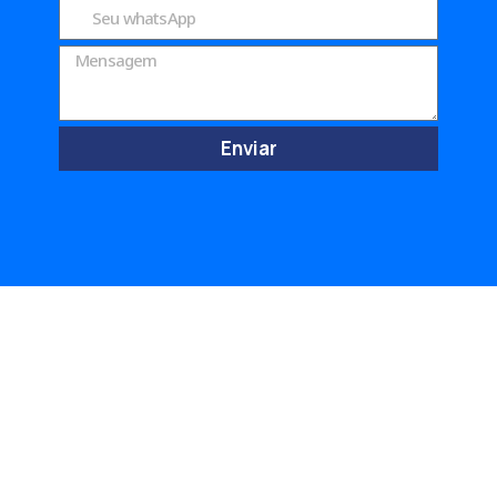
Enviar