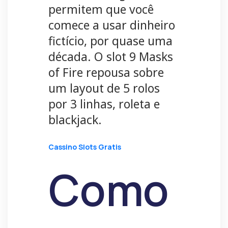
permitem que você
comece a usar dinheiro
fictício, por quase uma
década. O slot 9 Masks
of Fire repousa sobre
um layout de 5 rolos
por 3 linhas, roleta e
blackjack.
Cassino Slots Gratis
Como