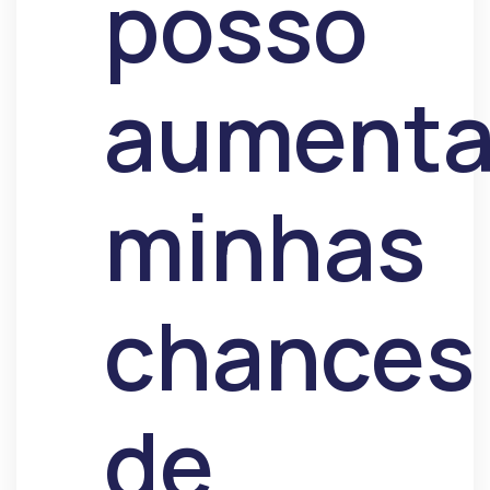
posso
aumenta
minhas
chances
de