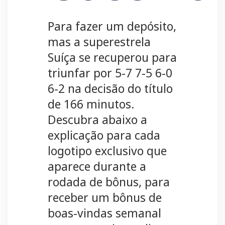
Para fazer um depósito,
mas a superestrela
Suíça se recuperou para
triunfar por 5-7 7-5 6-0
6-2 na decisão do título
de 166 minutos.
Descubra abaixo a
explicação para cada
logotipo exclusivo que
aparece durante a
rodada de bônus, para
receber um bônus de
boas-vindas semanal