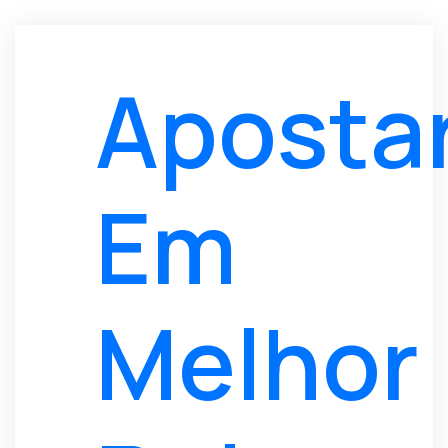
Aposta
Em
Melhor