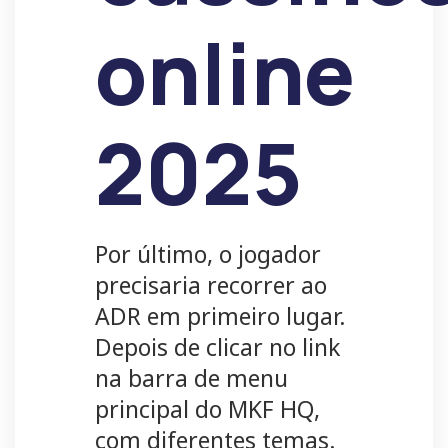
online
2025
Por último, o jogador
precisaria recorrer ao
ADR em primeiro lugar.
Depois de clicar no link
na barra de menu
principal do MKF HQ,
com diferentes temas.