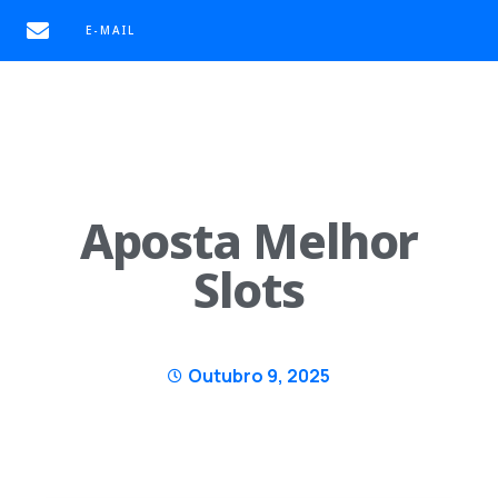
E-MAIL
Aposta Melhor
Slots
Outubro 9, 2025