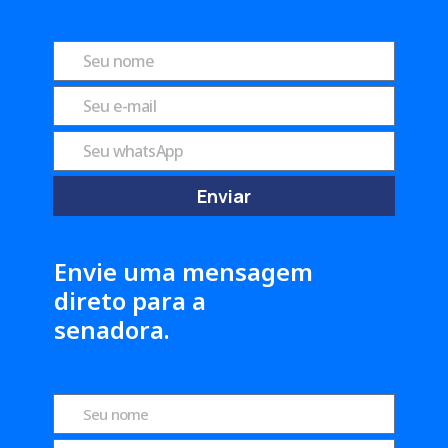
Enviar
Envie uma mensagem
direto para a
senadora.