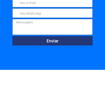
Enviar