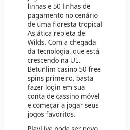
linhas e 50 linhas de
pagamento no cenário
de uma floresta tropical
Asiática repleta de
Wilds. Com a chegada
da tecnologia, que está
crescendo na UE.
Betunlim casino 50 free
spins primeiro, basta
fazer login em sua
conta de cassino móvel
e começar a jogar seus
jogos favoritos.
PlayLive pode ser novo