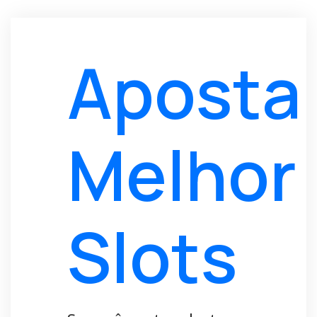
Aposta
Melhor
Slots