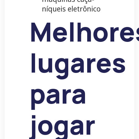
níqueis eletrônico
Melhore
lugares
para
jogar