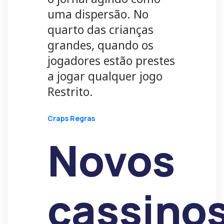
uma dispersão. No
quarto das crianças
grandes, quando os
jogadores estão prestes
a jogar qualquer jogo
Restrito.
Craps Regras
Novos
cassino