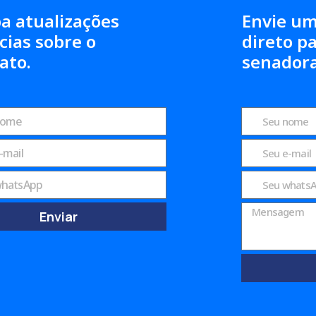
a atualizações
Envie u
cias sobre o
direto p
ato.
senadora
Enviar