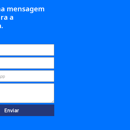
ma mensagem
ara a
.
Enviar