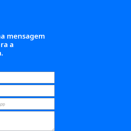
ma mensagem
ara a
.