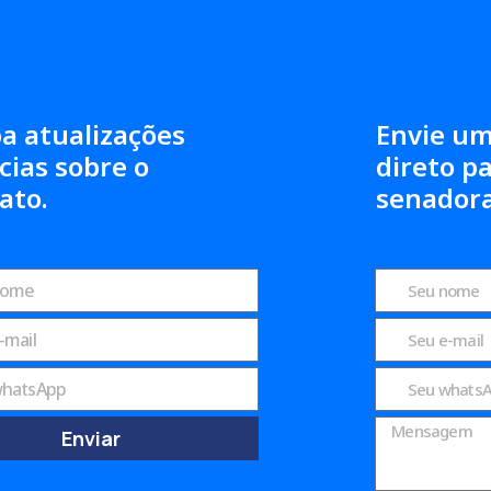
a atualizações
Envie u
cias sobre o
direto p
ato.
senadora
Enviar