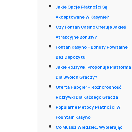
Jakie Opcje Płatności Są
Akceptowane W Kasynie?
Czy Fontan Casino Oferuje Jakieś
Atrakcyjne Bonusy?
Fontan Kasyno – Bonusy Powitalne I
Bez Depozytu
Jakie Rozrywki Proponuje Platforma
Dla Swoich Graczy?
Oferta Habgier – Różnorodność
Rozrywki Dla Każdego Gracza
Рорulаrnе Mеtоdy Рłаtnоśсі W
Fоuntаіn Kаsynо
Со Musіsz Wіеdzіеć, Wybіеrаjąс